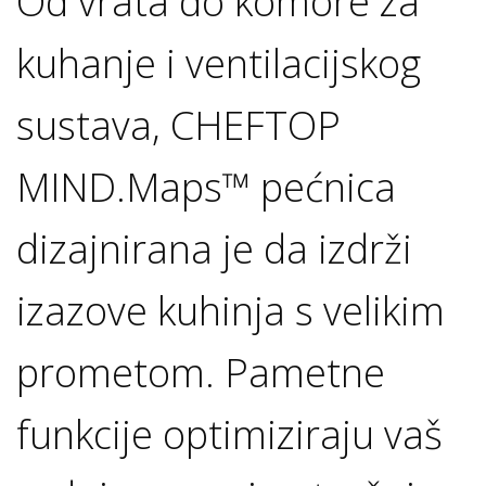
Od vrata do komore za
kuhanje i ventilacijskog
sustava, CHEFTOP
MIND.Maps™ pećnica
dizajnirana je da izdrži
izazove kuhinja s velikim
prometom. Pametne
funkcije optimiziraju vaš