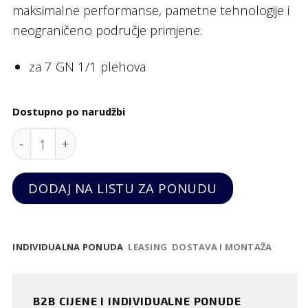
maksimalne performanse, pametne tehnologije i
neograničeno područje primjene.
za 7 GN 1/1 plehova
Dostupno po narudžbi
Konvektomat "Cheftop Mind Maps PLUS", 7 plehova
DODAJ NA LISTU ZA PONUDU
INDIVIDUALNA PONUDA
LEASING
DOSTAVA I MONTAŽA
B2B CIJENE I INDIVIDUALNE PONUDE