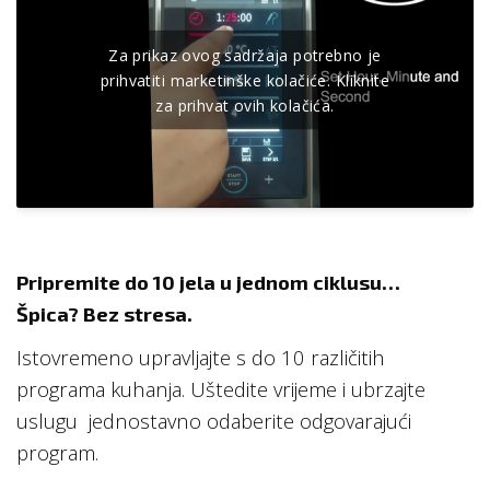
Za prikaz ovog sadržaja potrebno je
prihvatiti marketinške kolačiće. Kliknite
za prihvat ovih kolačića.
Pripremite do 10 jela u jednom ciklusu…
Špica? Bez stresa
.
Istovremeno upravljajte s do 10 različitih
programa kuhanja. Uštedite vrijeme i ubrzajte
uslugu jednostavno odaberite odgovarajući
program.