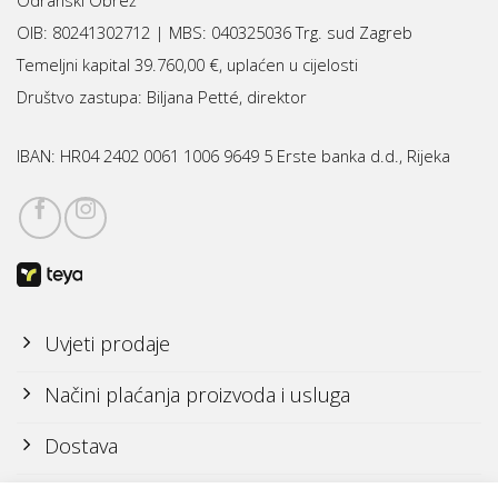
OIB: 80241302712 | MBS:
040325036 Trg. sud Zagreb
Temeljni kapital 39.760,00 €, uplaćen u cijelosti
Društvo zastupa: Biljana Petté, direktor
IBAN:
HR04 2402 0061 1006 9649 5 Erste banka d.d., Rijeka
Uvjeti prodaje
Načini plaćanja proizvoda i usluga
Dostava
Reklamacije i povrati