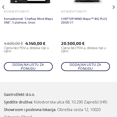
KONVEKTOMATI
KONVEKTOMATI
Konvektomat “Cheftop Mind Maps
CHEFTOP MIND.Maps™ BIG PLUS
ONE”, 5 plehova, Unox
20GN 1/1
4.600,00
€
4.140,00
€
20.500,00
€
Cijena bez PDV-a, dostava nije u
Cijena bez PDV-a, dostava nije u
cijeni
cijeni
DODAJ NA LISTU ZA
DODAJ NA LISTU ZA
PONUDU
PONUDU
GastroElekt d.o.o.
Sjedište društva:
Kolodvorska ulica 68, 10.290 Zaprešić (HR)
Showroom i poslovna lokacija:
Obreška cesta 12, 10020
Odranski Obrež