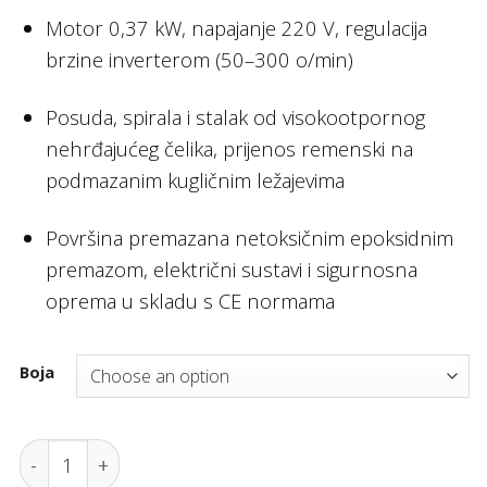
Motor 0,37 kW, napajanje 220 V, regulacija
brzine inverterom (50–300 o/min)
Posuda, spirala i stalak od visokootpornog
nehrđajućeg čelika, prijenos remenski na
podmazanim kugličnim ležajevima
Površina premazana netoksičnim epoksidnim
premazom, električni sustavi i sigurnosna
oprema u skladu s CE normama
Boja
Spiralna miješalica Atena-D 6kg quantity