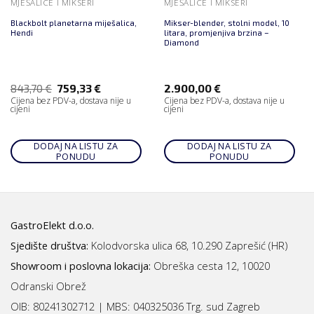
MJEŠALICE I MIKSERI
MJEŠALICE I MIKSERI
Blackbolt planetarna miješalica,
Mikser-blender, stolni model, 10
Hendi
litara, promjenjiva brzina –
Diamond
843,70
€
759,33
€
2.900,00
€
Cijena bez PDV-a, dostava nije u
Cijena bez PDV-a, dostava nije u
cijeni
cijeni
DODAJ NA LISTU ZA
DODAJ NA LISTU ZA
PONUDU
PONUDU
GastroElekt d.o.o.
Sjedište društva:
Kolodvorska ulica 68, 10.290 Zaprešić (HR)
Showroom i poslovna lokacija:
Obreška cesta 12, 10020
Odranski Obrež
OIB: 80241302712 | MBS:
040325036 Trg. sud Zagreb