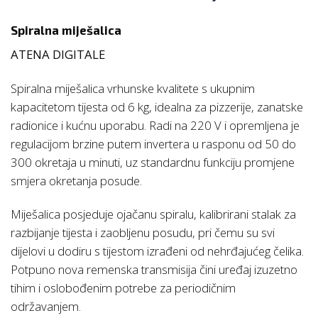
Spiralna miješalica
ATENA DIGITALE
Spiralna miješalica vrhunske kvalitete s ukupnim
kapacitetom tijesta od 6 kg, idealna za pizzerije, zanatske
radionice i kućnu uporabu. Radi na 220 V i opremljena je
regulacijom brzine putem invertera u rasponu od 50 do
300 okretaja u minuti, uz standardnu funkciju promjene
smjera okretanja posude.
Miješalica posjeduje ojačanu spiralu, kalibrirani stalak za
razbijanje tijesta i zaobljenu posudu, pri čemu su svi
dijelovi u dodiru s tijestom izrađeni od nehrđajućeg čelika.
Potpuno nova remenska transmisija čini uređaj izuzetno
tihim i oslobođenim potrebe za periodičnim
održavanjem.