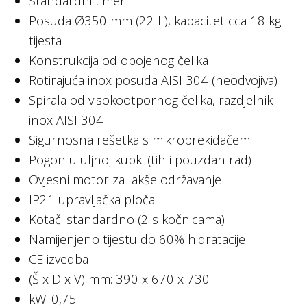
Standardni timer
Posuda Ø350 mm (22 L), kapacitet cca 18 kg
tijesta
Konstrukcija od obojenog čelika
Rotirajuća inox posuda AISI 304 (neodvojiva)
Spirala od visokootpornog čelika, razdjelnik
inox AISI 304
Sigurnosna rešetka s mikroprekidačem
Pogon u uljnoj kupki (tih i pouzdan rad)
Ovjesni motor za lakše održavanje
IP21 upravljačka ploča
Kotači standardno (2 s kočnicama)
Namijenjeno tijestu do 60% hidratacije
CE izvedba
(Š x D x V) mm: 390 x 670 x 730
kW: 0,75