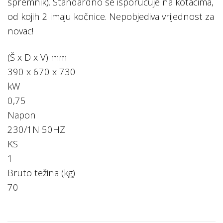
spremnik). Standardno se isporučuje na kotačima,
od kojih 2 imaju kočnice. Nepobjediva vrijednost za
novac!
(Š x D x V) mm
390 x 670 x 730
kW
0,75
Napon
230/1N 50HZ
KS
1
Bruto težina (kg)
70