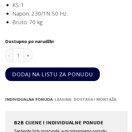
KS: 1
Napon: 230/1N 50 Hz
Bruto: 70 kg
Dostupno po narudžbi
Spiralna mješalica 22 litre, s timerom, na kotačima
DODAJ NA LISTU ZA PONUDU
INDIVIDUALNA PONUDA
LEASING
DOSTAVA I MONTAŽA
B2B CIJENE I INDIVIDUALNE PONUDE
Sastavite listu proizvoda, a mi pripremamo ponudu