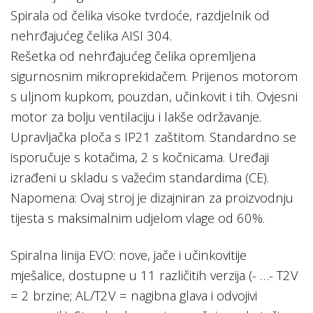
Spirala od čelika visoke tvrdoće, razdjelnik od
nehrđajućeg čelika AISI 304.
Rešetka od nehrđajućeg čelika opremljena
sigurnosnim mikroprekidačem. Prijenos motorom
s uljnom kupkom, pouzdan, učinkovit i tih. Ovjesni
motor za bolju ventilaciju i lakše održavanje.
Upravljačka ploča s IP21 zaštitom. Standardno se
isporučuje s kotačima, 2 s kočnicama. Uređaji
izrađeni u skladu s važećim standardima (CE).
Napomena: Ovaj stroj je dizajniran za proizvodnju
tijesta s maksimalnim udjelom vlage od 60%.
Spiralna linija EVO: nove, jače i učinkovitije
mješalice, dostupne u 11 različitih verzija (- …- T2V
= 2 brzine; AL/T2V = nagibna glava i odvojivi