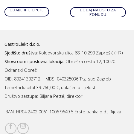
ODABERITE OPCIJE
DODAJ NA LISTU ZA
PONUDU
GastroElekt d.o.o.
Sjedište društva:
Kolodvorska ulica 68, 10.290 Zaprešić (HR)
Showroom i poslovna lokacija:
Obreška cesta 12, 10020
Odranski Obrež
OIB: 80241302712 | MBS:
040325036 Trg. sud Zagreb
Temeljni kapital 39.760,00 €, uplaćen u cijelosti
Društvo zastupa: Biljana Petté, direktor
IBAN:
HR04 2402 0061 1006 9649 5 Erste banka d.d., Rijeka