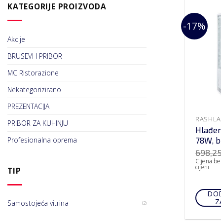
KATEGORIJE PROIZVODA
-17%
Akcije
BRUSEVI I PRIBOR
MC Ristorazione
Nekategorizirano
PREZENTACIJA
RASHLA
PRIBOR ZA KUHINJU
Hlađen
78W, b
Profesionalna oprema
698,2
Cijena be
cijeni
TIP
DOD
Z
Samostojeća vitrina
(2)