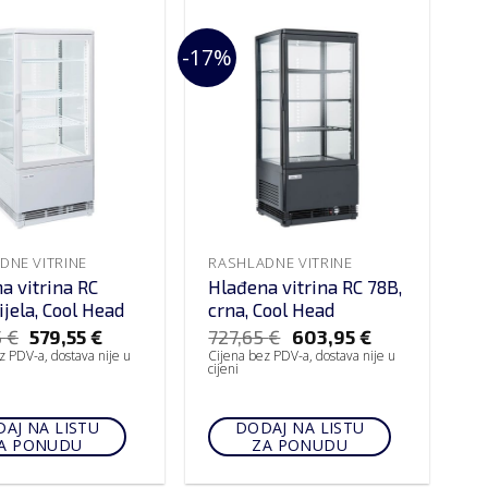
-17%
DNE VITRINE
RASHLADNE VITRINE
a vitrina RC
Hlađena vitrina RC 78B,
ijela, Cool Head
crna, Cool Head
5
€
579,55
€
727,65
€
603,95
€
z PDV-a, dostava nije u
Cijena bez PDV-a, dostava nije u
cijeni
AJ NA LISTU
DODAJ NA LISTU
A PONUDU
ZA PONUDU