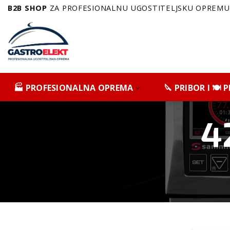
Skip
B2B SHOP
ZA PROFESIONALNU UGOSTITELJSKU OPREMU 
to
content
🏭 PROFESIONALNA OPREMA
🔪 PRIBOR I 🍽️
4