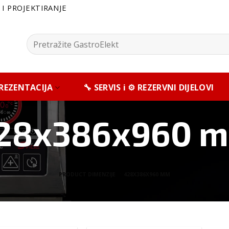
I PROJEKTIRANJE
Pretražite:
 PREZENTACIJA
🔧 SERVIS i ⚙️ REZERVNI DIJELOVI
28x386x960 
PRODUCT DIMENZIJE
/
428X386X960 MM