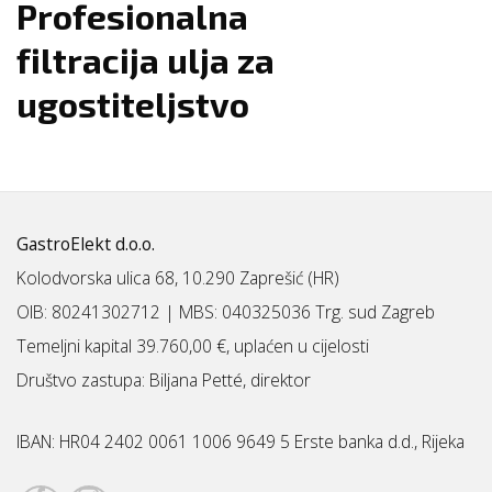
Profesionalna
filtracija ulja za
ugostiteljstvo
GastroElekt d.o.o.
Kolodvorska ulica 68, 10.290 Zaprešić (HR)
OIB: 80241302712 | MBS:
040325036 Trg. sud Zagreb
Temeljni kapital 39.760,00 €, uplaćen u cijelosti
Društvo zastupa: Biljana Petté, direktor
IBAN:
HR04 2402 0061 1006 9649 5 Erste banka d.d., Rijeka