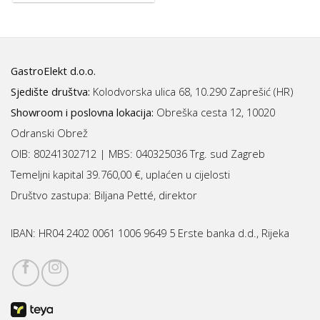
GastroElekt d.o.o.
Sjedište društva:
Kolodvorska ulica 68, 10.290 Zaprešić (HR)
Showroom i poslovna lokacija:
Obreška cesta 12, 10020
Odranski Obrež
OIB: 80241302712 | MBS:
040325036 Trg. sud Zagreb
Temeljni kapital 39.760,00 €, uplaćen u cijelosti
Društvo zastupa: Biljana Petté, direktor
IBAN:
HR04 2402 0061 1006 9649 5 Erste banka d.d., Rijeka