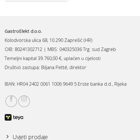
GastroElekt d.o.o.
Kolodvorska ulica 68, 10.290 Zaprešić (HR)
OIB: 80241302712 | MBS:
040325036 Trg. sud Zagreb
Temeljni kapital 39.760,00 €, uplaćen u cijelosti
Društvo zastupa: Biljana Petté, direktor
IBAN:
HR04 2402 0061 1006 9649 5 Erste banka d.d., Rijeka
Uvjeti prodaje