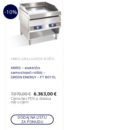
-10%
ARRIS GRILLVAPOR ROŠTILJI
ARRIS – električni
samostojeći roštilj –
GREEN ENERGY – FT 807 EL
7.070,00
€
6.363,00
€
Cijena bez PDV-a, dostava
nije u cijeni
DODAJ NA LISTU
ZA PONUDU