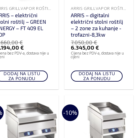
ARRIS GRILLVAPOR ROŠTILJI
ARRIS GRILLVAPOR ROŠTILJI
RRIS – električni
ARRIS – digitalni
tolni roštilj – GREEN
električni stolni roštilj
NERGY – FT 409 EL
– 2 zone za kuhanje -
OP
trofazni-8,3kw
.660,00
€
7.050,00
€
.194,00
€
6.345,00
€
jena bez PDV-a, dostava nije u
Cijena bez PDV-a, dostava nije u
jeni
cijeni
DODAJ NA LISTU
DODAJ NA LISTU
ZA PONUDU
ZA PONUDU
%
-10%