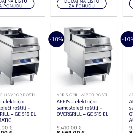
AJ NA LISTU
DODAJ NA LISTU
A PONUDU
ZA PONUDU
-10%
-10
ARRIS GRILLVAPOR ROŠTILJI
ARRIS GRILLVAPOR ROŠTILJI
– električni
ARRIS – električni
A
jeći roštilj –
samostojeći roštilj –
s
ILL – GE 519 EL
OVERGRILL – GE 519 EL
O
ATIC
A
0,00
€
9.410,00
€
9
,00
€
8.469,00
€
8