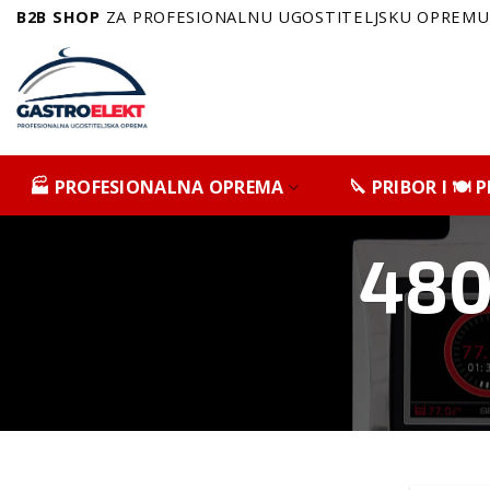
Skip
B2B SHOP
ZA PROFESIONALNU UGOSTITELJSKU OPREMU 
to
content
🏭 PROFESIONALNA OPREMA
🔪 PRIBOR I 🍽️
480