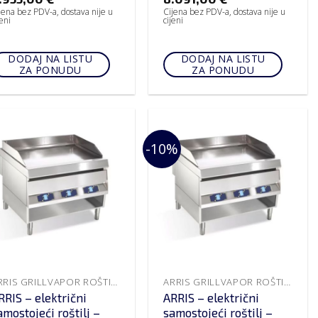
jena bez PDV-a, dostava nije u
Cijena bez PDV-a, dostava nije u
jeni
cijeni
DODAJ NA LISTU
DODAJ NA LISTU
ZA PONUDU
ZA PONUDU
-10%
ARRIS GRILLVAPOR ROŠTILJI
ARRIS GRILLVAPOR ROŠTILJI
RRIS – električni
ARRIS – električni
amostojeći roštilj –
samostojeći roštilj –