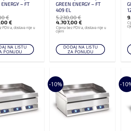
 ENERGY – FT
GREEN ENERGY – FT
G
409 EL
1
,00
€
5.230,00
€
9
,00
€
4.707,00
€
Ci
ci
z PDV-a, dostava nije u
Cijena bez PDV-a, dostava nije u
cijeni
AJ NA LISTU
DODAJ NA LISTU
A PONUDU
ZA PONUDU
-10%
-10