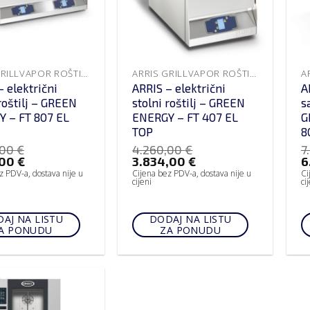
ARRIS GRILLVAPOR ROŠTILJI
ARRIS GRILLVAPOR ROŠTILJI
– električni
ARRIS – električni
A
roštilj – GREEN
stolni roštilj – GREEN
s
 – FT 807 EL
ENERGY – FT 407 EL
G
TOP
8
,00
€
4.260,00
€
7
,00
€
3.834,00
€
6
z PDV-a, dostava nije u
Cijena bez PDV-a, dostava nije u
Ci
cijeni
ci
AJ NA LISTU
DODAJ NA LISTU
A PONUDU
ZA PONUDU