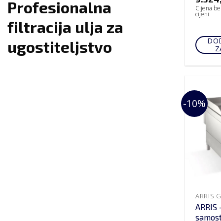
Profesionalna
Cijena be
cijeni
filtracija ulja za
DOD
ugostiteljstvo
Z
-10%
ARRIS 
samosto