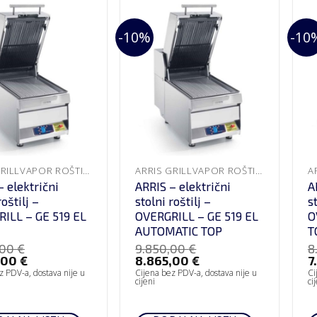
-10%
-10
ARRIS GRILLVAPOR ROŠTILJI
ARRIS GRILLVAPOR ROŠTILJI
– električni
ARRIS – električni
A
roštilj –
stolni roštilj –
s
ILL – GE 519 EL
OVERGRILL – GE 519 EL
O
AUTOMATIC TOP
T
,00
€
9.850,00
€
8
,00
€
8.865,00
€
7
z PDV-a, dostava nije u
Cijena bez PDV-a, dostava nije u
Ci
cijeni
ci