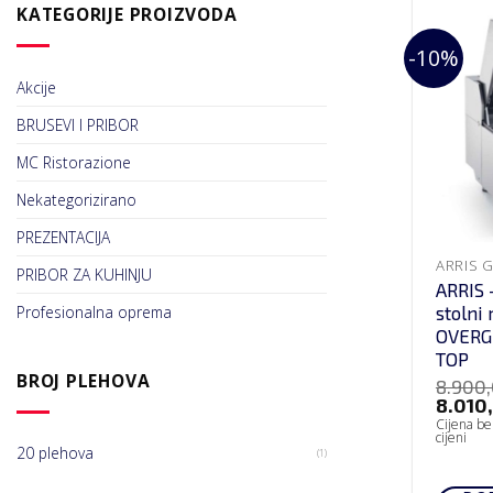
KATEGORIJE PROIZVODA
-10%
Akcije
BRUSEVI I PRIBOR
MC Ristorazione
Nekategorizirano
PREZENTACIJA
PRIBOR ZA KUHINJU
ARRIS 
stolni 
Profesionalna oprema
OVERGR
TOP
BROJ PLEHOVA
8.900
8.010
Cijena be
cijeni
20 plehova
(1)