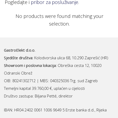
Pogledajte i
pribor za posluživanje
.
No products were found matching your
selection.
GastroElekt d.o.o.
Sjedište društva:
Kolodvorska ulica 68, 10.290 Zaprešić (HR)
Showroom i poslovna lokacija:
Obreška cesta 12, 10020
Odranski Obrež
OIB: 80241302712 | MBS:
040325036 Trg. sud Zagreb
Temeljni kapital 39.760,00 €, uplaćen u cijelosti
Društvo zastupa: Biljana Petté, direktor
IBAN:
HR04 2402 0061 1006 9649 5 Erste banka d.d., Rijeka