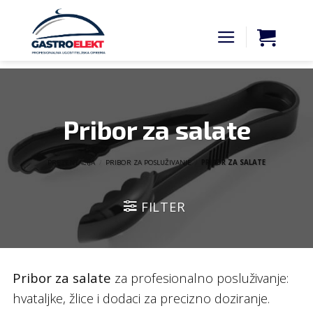
Skip
to
content
Pribor za salate
PREZENTACIJA
/
PRIBOR ZA POSLUŽIVANJE
/
PRIBOR ZA SALATE
FILTER
Pribor za salate
za profesionalno posluživanje:
hvataljke, žlice i dodaci za precizno doziranje.