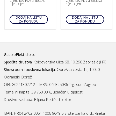
Cijena bez PDV-a, dostava
Cijena bez PDV-a, dostava
nije u cijeni
nije u cijeni
DODAJ NA LISTU
DODAJ NA LISTU
ZA PONUDU
ZA PONUDU
GastroElekt d.o.o.
Sjedište društva:
Kolodvorska ulica 68, 10.290 Zaprešić (HR)
Showroom i poslovna lokacija:
Obreška cesta 12, 10020
Odranski Obrež
OIB: 80241302712 | MBS:
040325036 Trg. sud Zagreb
Temeljni kapital 39.760,00 €, uplaćen u cijelosti
Društvo zastupa: Biljana Petté, direktor
IBAN:
HR04 2402 0061 1006 9649 5 Erste banka d.d., Rijeka