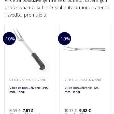
profesionalnoj kuhinji. Odaberite duljinu, materijal
i izvedbu prema jelu.
-10%
-10%
VILICE ZA POSLUŽIVANJE
VILICE ZA POSLUŽIVANJE
Vilica za posluživanje, 345
Vilica posluživanje, 325
mm, Hendi
mm, Hendi
8,45
€
7,61
€
10,35
€
9,32
€