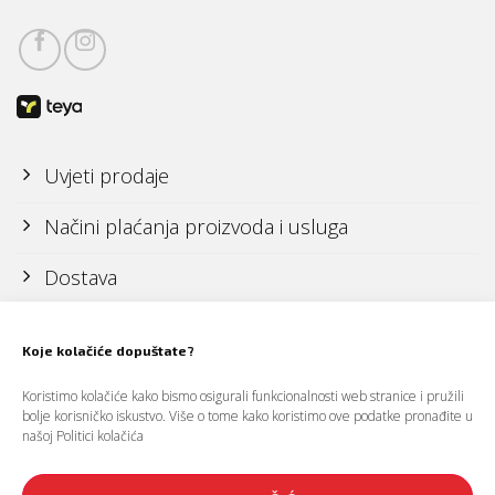
Uvjeti prodaje
Načini plaćanja proizvoda i usluga
Dostava
Reklamacije i povrati
Koje kolačiće dopuštate?
Koristimo kolačiće kako bismo osigurali funkcionalnosti web stranice i pružili
Politika zaštite osobnih podataka (GDPR)
bolje korisničko iskustvo. Više o tome kako koristimo ove podatke pronađite u
našoj
Politici kolačića
Politika kolačića (cookies)