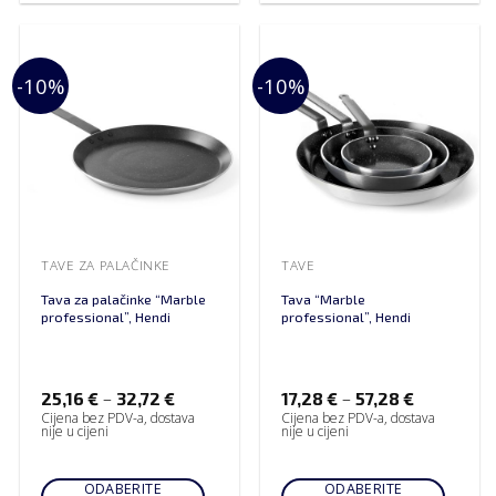
-10%
-10%
TAVE ZA PALAČINKE
TAVE
Tava za palačinke “Marble
Tava “Marble
professional”, Hendi
professional”, Hendi
–
–
25,16
€
32,72
€
17,28
€
57,28
€
Cijena bez PDV-a, dostava
Cijena bez PDV-a, dostava
nije u cijeni
nije u cijeni
ODABERITE
ODABERITE