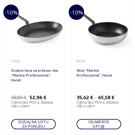
-10%
-10%
TAVE
WOK
Ovalna tava za prženje ribe
Wok “Marble
“Marble Professional”,
Professional”, Hendi
Hendi
–
58,85
€
52,96
€
35,42
€
45,58
€
Cijena bez PDV-a, dostava
Cijena bez PDV-a, dostava
nije u cijeni
nije u cijeni
DODAJ NA LISTU
ODABERITE
ZA PONUDU
OPCIJE