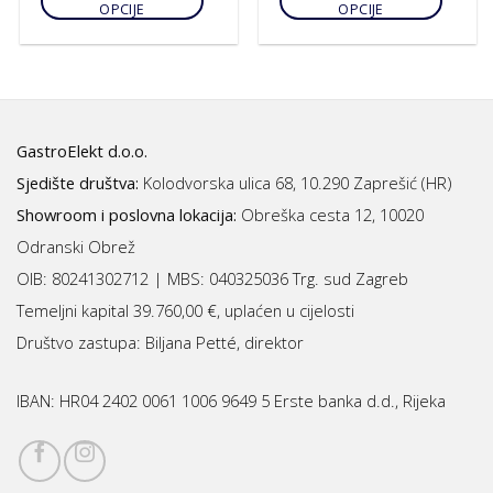
OPCIJE
OPCIJE
GastroElekt d.o.o.
Sjedište društva:
Kolodvorska ulica 68, 10.290 Zaprešić (HR)
Showroom i poslovna lokacija:
Obreška cesta 12, 10020
Odranski Obrež
OIB: 80241302712 | MBS:
040325036 Trg. sud Zagreb
Temeljni kapital 39.760,00 €, uplaćen u cijelosti
Društvo zastupa: Biljana Petté, direktor
IBAN:
HR04 2402 0061 1006 9649 5 Erste banka d.d., Rijeka