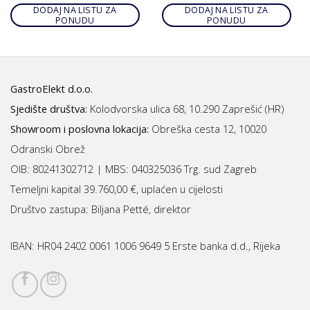
DODAJ NA LISTU ZA
DODAJ NA LISTU ZA
PONUDU
PONUDU
GastroElekt d.o.o.
Sjedište društva:
Kolodvorska ulica 68, 10.290 Zaprešić (HR)
Showroom i poslovna lokacija:
Obreška cesta 12, 10020
Odranski Obrež
OIB: 80241302712 | MBS:
040325036 Trg. sud Zagreb
Temeljni kapital 39.760,00 €, uplaćen u cijelosti
Društvo zastupa: Biljana Petté, direktor
IBAN:
HR04 2402 0061 1006 9649 5 Erste banka d.d., Rijeka