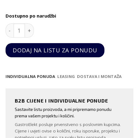
Dostupno po narudžbi
Duboki tanjur Verlo-Alga quantity
DODAJ NA LISTU ZA PONUDU
INDIVIDUALNA PONUDA
LEASING
DOSTAVA I MONTAŽA
B2B CIJENE I INDIVIDUALNE PONUDE
Sastavite listu proizvoda, a mi pripremamo ponudu
prema vašem projektu i količini.
GastroElekt posluje prvenstveno s poslovnim kupcima.
Cijene i uvjeti ovise o količini, roku isporuke, projektu i
potrebnoj usluzi, zato za svaku listu proizvoda