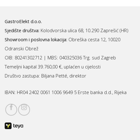
GastroElekt d.o.o.
Sjedište društva:
Kolodvorska ulica 68, 10.290 Zaprešić (HR)
Showroom i poslovna lokacija:
Obreška cesta 12, 10020
Odranski Obrež
OIB: 80241302712 | MBS:
040325036 Trg. sud Zagreb
Temeljni kapital 39.760,00 €, uplaćen u cijelosti
Društvo zastupa: Biljana Petté, direktor
IBAN:
HR04 2402 0061 1006 9649 5 Erste banka d.d., Rijeka