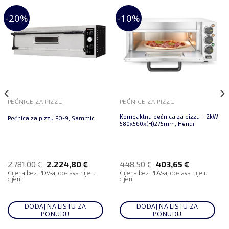
-20%
-10%
PEĆNICE ZA PIZZU
PEĆNICE ZA PIZZU
Kompaktna pećnica za pizzu – 2kW,
Pećnica za pizzu PO-9, Sammic
580x560x(H)275mm, Hendi
2.781,00
€
2.224,80
€
448,50
€
403,65
€
Cijena bez PDV-a, dostava nije u
Cijena bez PDV-a, dostava nije u
cijeni
cijeni
DODAJ NA LISTU ZA
DODAJ NA LISTU ZA
PONUDU
PONUDU