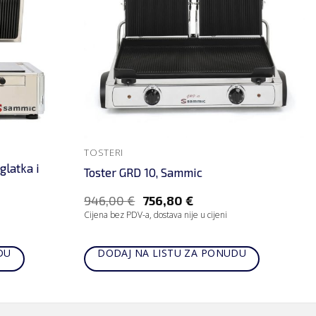
TOSTERI
glatka i
Toster GRD 10, Sammic
946,00
€
756,80
€
Cijena bez PDV-a, dostava nije u cijeni
DU
DODAJ NA LISTU ZA PONUDU