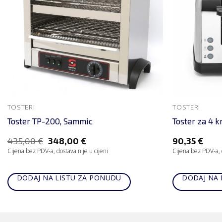
TOSTERI
TOSTERI
Toster TP-200, Sammic
Toster za 4 k
435,00
€
348,00
€
90,35
€
Cijena bez PDV-a, dostava nije u cijeni
Cijena bez PDV-a, d
DODAJ NA LISTU ZA PONUDU
DODAJ NA 