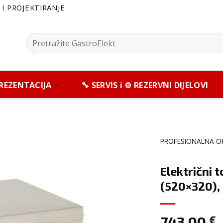
I PROJEKTIRANJE
Pretražite:
 PREZENTACIJA
🔧 SERVIS i ⚙️ REZERVNI DIJELOVI
PROFESIONALNA O
Električni 
(520×320),
743,00
€