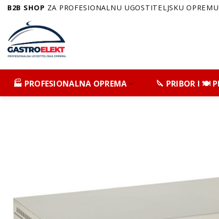
Skip
B2B SHOP
ZA PROFESIONALNU UGOSTITELJSKU OPREMU 
to
content
🏭 PROFESIONALNA OPREMA
🔪 PRIBOR I 🍽️