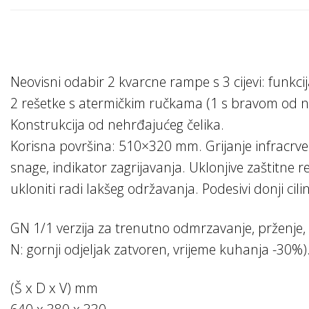
Neovisni odabir 2 kvarcne rampe s 3 cijevi: funkcij
2 rešetke s atermičkim ručkama (1 s bravom od n
Konstrukcija od nehrđajućeg čelika.
Korisna površina: 510×320 mm. Grijanje infracrve
snage, indikator zagrijavanja. Uklonjive zaštitne 
ukloniti radi lakšeg održavanja. Podesivi donji c
GN 1/1 verzija za trenutno odmrzavanje, prženje, gl
N: gornji odjeljak zatvoren, vrijeme kuhanja -30%)
(Š x D x V) mm