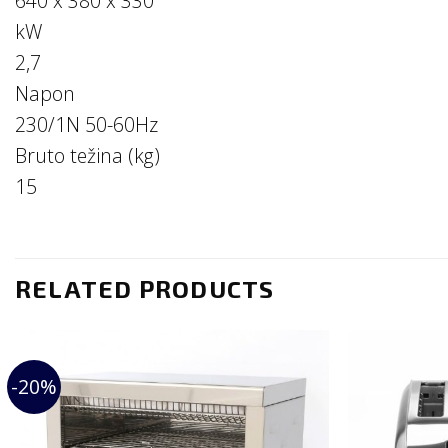
640 x 380 x 330
kW
2,7
Napon
230/1N 50-60Hz
Bruto težina (kg)
15
RELATED PRODUCTS
-20%