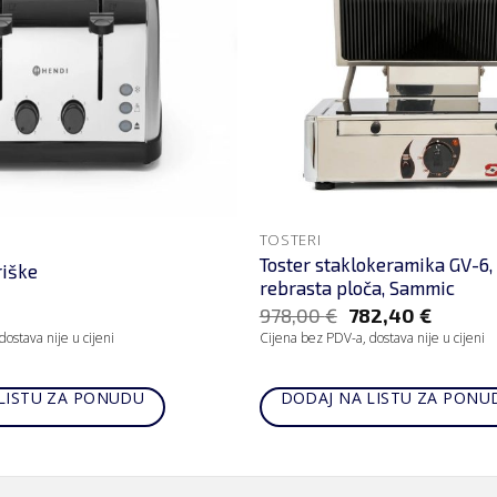
TOSTERI
Toster staklokeramika GV-6, 
riške
rebrasta ploča, Sammic
978,00
€
782,40
€
ostava nije u cijeni
Cijena bez PDV-a, dostava nije u cijeni
LISTU ZA PONUDU
DODAJ NA LISTU ZA PONU