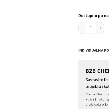
Dostupno po na
Električni tos
INDIVIDUALNA P
B2B CIJ
Sastavite l
projektu i kol
GastroElekt pos
količini, roku i
proizvoda prip