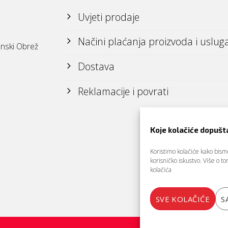
Uvjeti prodaje
Načini plaćanja proizvoda i uslug
nski Obrež
Dostava
Reklamacije i povrati
Koje kolačiće dopušt
Koristimo kolačiće kako bismo 
korisničko iskustvo. Više o 
kolačića
SVE KOLAČIĆE
S