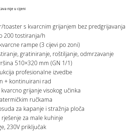
va nije u cijeni
toaster s kvarcnim grijanjem bez predgrijavanja
o 200 tostiranja/h
kvarcne rampe (3 cijevi po zoni)
stiranje, gratiniranje, roštiljanje, odmrzavanje
vršina 510×320 mm (GN 1/1)
ukcija profesionalne izvedbe
n + kontinuirani rad
 kvarcno grijanje visokog učinka
s atermičkim ručkama
osuda za kapanje i stražnja ploča
rješenje za male kuhinje
e, 230V priključak