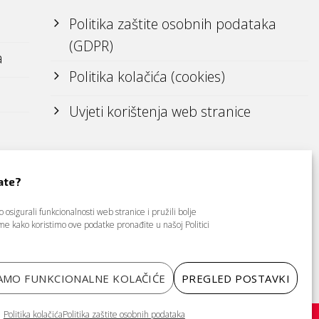
Politika zaštite osobnih podataka
(GDPR)
a
Politika kolačića (cookies)
Uvjeti korištenja web stranice
ate?
osigurali funkcionalnosti web stranice i pružili bolje
tome kako koristimo ove podatke pronađite u našoj
Politici
AMO FUNKCIONALNE KOLAČIĆE
PREGLED POSTAVKI
Politika kolačića
Politika zaštite osobnih podataka