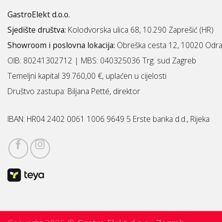
GastroElekt d.o.o.
Sjedište društva:
Kolodvorska ulica 68, 10.290 Zaprešić (HR)
Showroom i poslovna lokacija:
Obreška cesta 12, 10020 Odra
OIB: 80241302712 | MBS:
040325036 Trg. sud Zagreb
Temeljni kapital 39.760,00 €, uplaćen u cijelosti
Društvo zastupa: Biljana Petté, direktor
IBAN:
HR04 2402 0061 1006 9649 5 Erste banka d.d., Rijeka