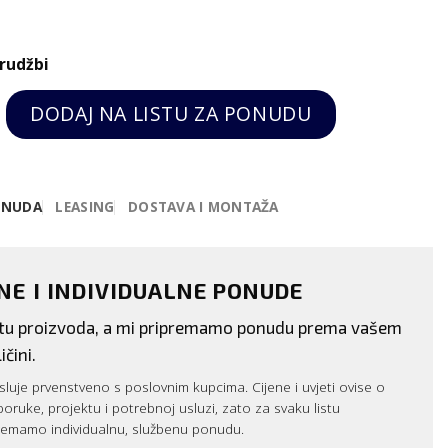
rudžbi
ter-salamander GN 1/1, 1 kat (520x320), "Quartz" 
DODAJ NA LISTU ZA PONUDU
ONUDA
LEASING
DOSTAVA I MONTAŽA
ENE I INDIVIDUALNE PONUDE
istu proizvoda, a mi pripremamo ponudu prema vašem
ičini.
luje prvenstveno s poslovnim kupcima. Cijene i uvjeti ovise o
sporuke, projektu i potrebnoj usluzi, zato za svaku listu
remamo individualnu, službenu ponudu.