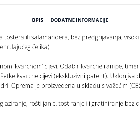
OPIS
DODATNE INFORMACIJE
a tostera ili salamandera, bez predgrijavanja, visoki
ehrđajućeg čelika).
nom ‘kvarcnom’ cijevi. Odabir kvarcne rampe, timer
rešetke kvarcne cijevi (ekskluzivni patent). Uklonji
ilindri. Oprema je proizvedena u skladu s važećim (C
aziranje, roštiljanje, tostiranje ili gratiniranje be
.