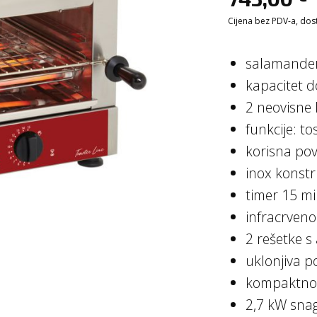
Cijena bez PDV-a, dosta
salamander/
kapacitet d
2 neovisne 
funkcije: to
korisna po
inox konstr
timer 15 mi
infracrveno
2 rešetke 
uklonjiva p
kompaktno 
2,7 kW snag