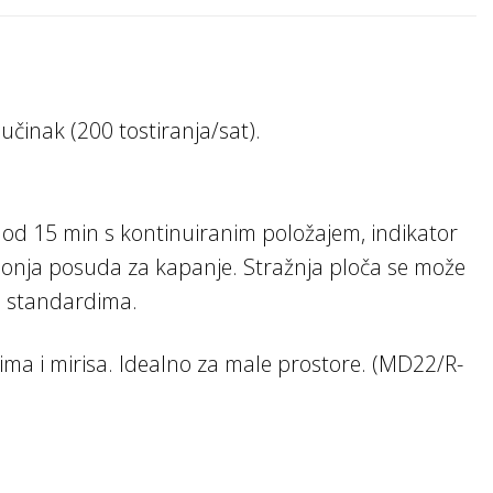
 učinak (200 tostiranja/sat).
 od 15 min s kontinuiranim položajem, indikator
va donja posuda za kapanje. Stražnja ploča se može
E) standardima.
z dima i mirisa. Idealno za male prostore. (MD22/R-