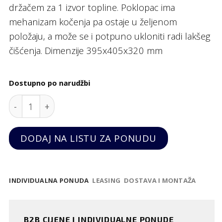
držačem za 1 izvor topline. Poklopac ima
mehanizam kočenja pa ostaje u željenom
položaju, a može se i potpuno ukloniti radi lakšeg
čišćenja. Dimenzije 395x405x320 mm
Dostupno po narudžbi
Grijana GN 2/3 posuda "Profi Line", 6 litara, Hendi q
DODAJ NA LISTU ZA PONUDU
INDIVIDUALNA PONUDA
LEASING
DOSTAVA I MONTAŽA
B2B CIJENE I INDIVIDUALNE PONUDE