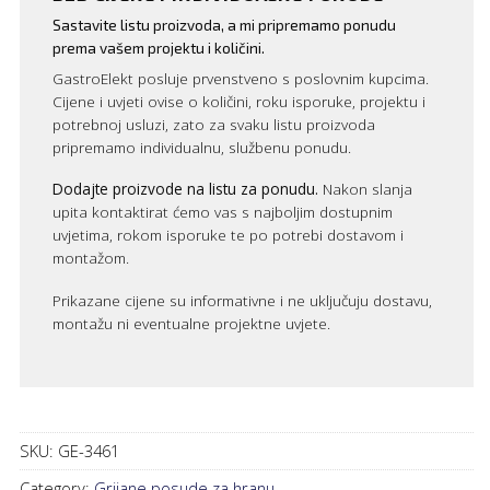
Sastavite listu proizvoda, a mi pripremamo ponudu
prema vašem projektu i količini.
GastroElekt posluje prvenstveno s poslovnim kupcima.
Cijene i uvjeti ovise o količini, roku isporuke, projektu i
potrebnoj usluzi, zato za svaku listu proizvoda
pripremamo individualnu, službenu ponudu.
Dodajte proizvode na listu za ponudu.
Nakon slanja
upita kontaktirat ćemo vas s najboljim dostupnim
uvjetima, rokom isporuke te po potrebi dostavom i
montažom.
Prikazane cijene su informativne i ne uključuju dostavu,
montažu ni eventualne projektne uvjete.
SKU:
GE-3461
Category:
Grijane posude za hranu