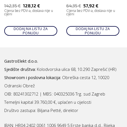
142,35
€
128,12
€
64,35
€
57,92
€
Cijena bez PDV-a, dostava nije u
Cijena bez PDV-a, dostava nije u
cijeni
cijeni
DODAJ NA LISTU ZA
DODAJ NA LISTU ZA
PONUDU
PONUDU
GastroElekt d.o.o.
Sjedište društva:
Kolodvorska ulica 68, 10.290 Zaprešić (HR)
Showroom i poslovna lokacija:
Obreška cesta 12, 10020
Odranski Obrež
OIB: 80241302712 | MBS:
040325036 Trg. sud Zagreb
Temeljni kapital 39.760,00 €, uplaćen u cijelosti
Društvo zastupa: Biljana Petté, direktor
IBAN:
HR04 2402 0061 1006 9649 5 Erste banka d.d., Rijeka