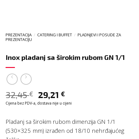
PREZENTACIJA
/
CATERING I BUFFET
/
PLADNJEVI I POSUDE ZA
PREZENTACIJU
Inox pladanj sa širokim rubom GN 1/1
32,45
29,21
€
€
Cijena bez PDV-a, dostava nije u cijeni
Pladanj sa širokim rubom dimenzija GN 1/1
(530×325 mm) izrađen od 18/10 nehrđajućeg