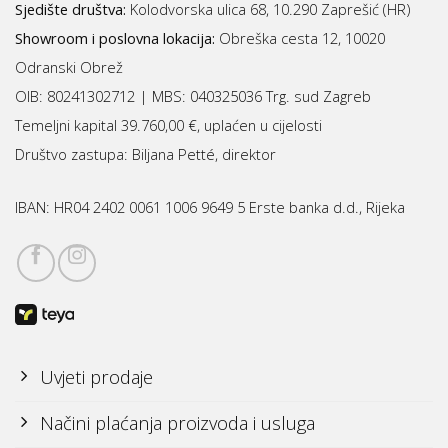
Sjedište društva:
Kolodvorska ulica 68, 10.290 Zaprešić (HR)
Showroom i poslovna lokacija:
Obreška cesta 12, 10020
Odranski Obrež
OIB: 80241302712 | MBS:
040325036 Trg. sud Zagreb
Temeljni kapital 39.760,00 €, uplaćen u cijelosti
Društvo zastupa: Biljana Petté, direktor
IBAN:
HR04 2402 0061 1006 9649 5 Erste banka d.d., Rijeka
Uvjeti prodaje
Načini plaćanja proizvoda i usluga