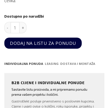
čelika.
Dostupno po narudžbi
Inox pladanj sa širokim rubom GN 1/1 quantity
DODAJ NA LISTU ZA PONUDU
INDIVIDUALNA PONUDA
LEASING
DOSTAVA I MONTAŽA
B2B CIJENE I INDIVIDUALNE PONUDE
Sastavite listu proizvoda, a mi pripremamo ponudu
prema vašem projektu i količini.
GastroElekt posluje prvenstveno s poslovnim kupcima.
Cijene i uvjeti ovise o količini, roku isporuke, projektu i