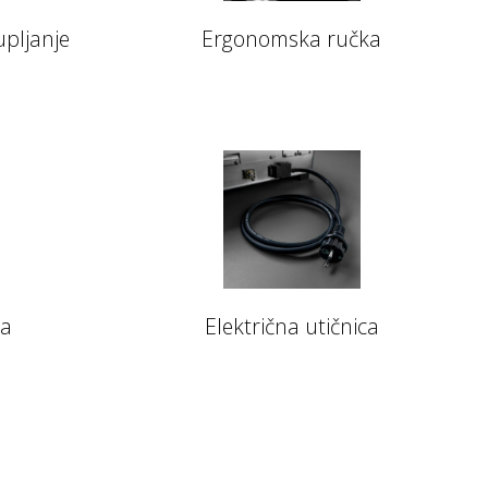
upljanje
Ergonomska ručka
la
Električna utičnica