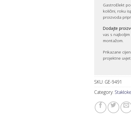
GastroElekt pos
količini, roku i
proizvoda prip
Dodajte proizv
vas s najbolji
montažom.
Prikazane cijen
projektne uvjet
SKU:
GE-9491
Category:
Stakloker