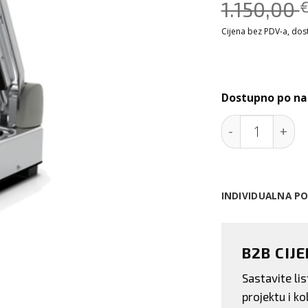
1.150,00
Cijena bez PDV-a, dosta
Dostupno po na
Jednostruki di
INDIVIDUALNA P
B2B CIJ
Sastavite l
projektu i kol