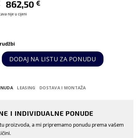
€
862,50
€
va nije u cijeni
rudžbi
gitalni grill s glatkim crnim pločama-Spidocook qu
DODAJ NA LISTU ZA PONUDU
ONUDA
LEASING
DOSTAVA I MONTAŽA
ENE I INDIVIDUALNE PONUDE
istu proizvoda, a mi pripremamo ponudu prema vašem
ičini.