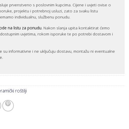
luje prvenstveno s poslovnim kupcima. Cijene i uvjeti ovise o
sporuke, projektu i potrebnoj usluzi, zato za svaku listu
remamo individualnu, službenu ponudu.
ode na listu za ponudu.
Nakon slanja upita kontaktirat ćemo
m dostupnim uvjetima, rokom isporuke te po potrebi dostavom i
e su informativne i ne uključuju dostavu, montažu ni eventualne
e.
amički roštilji