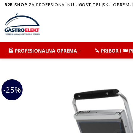
Skip
B2B SHOP
ZA PROFESIONALNU UGOSTITELJSKU OPREMU 
to
content
🏭 PROFESIONALNA OPREMA
🔪 PRIBOR I 🍽️
-25%