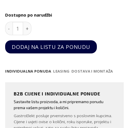
Dostupno po narudžbi
Košara za baguette quantity
DODAJ NA LISTU ZA PONUDU
INDIVIDUALNA PONUDA
LEASING
DOSTAVA I MONTAŽA
B2B CIJENE I INDIVIDUALNE PONUDE
Sastavite listu proizvoda, a mi pripremamo ponudu
prema vašem projektu i količini.
GastroElekt posluje prvenstveno s poslovnim kupcima.
Cijene i uvjeti ovise o količini, roku isporuke, projektu i
potrebnoj usluzi, zato za svaku listu proizvoda