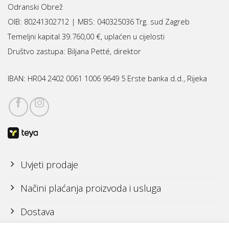
Odranski Obrež
OIB: 80241302712 | MBS:
040325036 Trg. sud Zagreb
Temeljni kapital 39.760,00 €, uplaćen u cijelosti
Društvo zastupa: Biljana Petté, direktor
IBAN:
HR04 2402 0061 1006 9649 5 Erste banka d.d., Rijeka
Uvjeti prodaje
Načini plaćanja proizvoda i usluga
Dostava