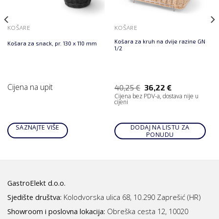
KOŠARE
KOŠARE
Košara za kruh na dvije razine GN
Košara za snack, pr. 130 x 110 mm
1/2
Cijena na upit
40,25
€
36,22
€
Cijena bez PDV-a, dostava nije u
cijeni
SAZNAJTE VIŠE
DODAJ NA LISTU ZA
PONUDU
GastroElekt d.o.o.
Sjedište društva:
Kolodvorska ulica 68, 10.290 Zaprešić (HR)
Showroom i poslovna lokacija:
Obreška cesta 12, 10020