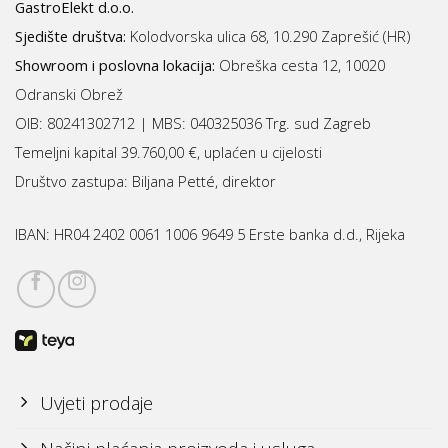
GastroElekt d.o.o.
Sjedište društva:
Kolodvorska ulica 68, 10.290 Zaprešić (HR)
Showroom i poslovna lokacija:
Obreška cesta 12, 10020
Odranski Obrež
OIB: 80241302712 | MBS:
040325036 Trg. sud Zagreb
Temeljni kapital 39.760,00 €, uplaćen u cijelosti
Društvo zastupa: Biljana Petté, direktor
IBAN:
HR04 2402 0061 1006 9649 5 Erste banka d.d., Rijeka
Uvjeti prodaje