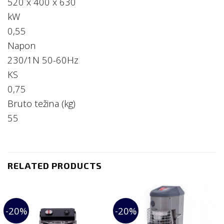
520 x 400 x 630
kW
0,55
Napon
230/1N 50-60Hz
KS
0,75
Bruto težina (kg)
55
RELATED PRODUCTS
-20%
-20%