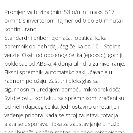
Promjenjiva brzina (min. 53 o/min i maks. 517
o/min), s inverterom. Tajmer od 0 do 30 minuta ili
kontinuirano.
Standardni pribor: pjenjača, lopatica, kuka i
spremnik od nehrđajućeg čelika od 10 l. Stolne
verzije. Okvir od obojenog čelika (epoksid), gornji
poklopac od ABS-a, 4 donja cilindra za niveliranje.
Fiksni spremnik, automatsko zaključavanje u
radnom položaju. Zaštitni pleksiglas sa
sigurnosnim uređajem pomoću mikroprekidača.
Svi dijelovi u kontaktu sa spremnikom izrađeni su
od nehrđajućeg čelika. Jednostavno umetanje i
vađenje pribora. Kada se stroj zaustavi, rotacija
alata se usporava. Tipka za zaustavljanje u nuždi
tipa “bušač”. Snažan motor, prijenos remenicama.