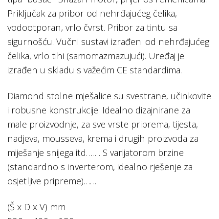
Priključak za pribor od nehrđajućeg čelika,
vodootporan, vrlo čvrst. Pribor za tintu sa
sigurnošću. Vučni sustavi izrađeni od nehrđajućeg
čelika, vrlo tihi (samomazmazujući). Uređaj je
izrađen u skladu s važećim CE standardima.
Diamond stolne mješalice su svestrane, učinkovite
i robusne konstrukcije. Idealno dizajnirane za
male proizvodnje, za sve vrste priprema, tijesta,
nadjeva, mousseva, krema i drugih proizvoda za
miješanje snijega itd……. S varijatorom brzine
(standardno s inverterom, idealno rješenje za
osjetljive pripreme)……
(Š x D x V) mm