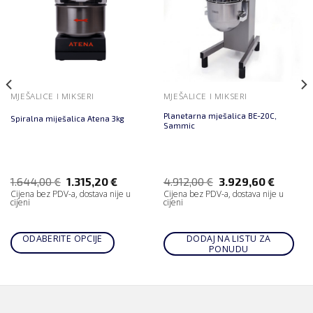
MJEŠALICE I MIKSERI
MJEŠALICE I MIKSERI
Planetarna mješalica BE-20C,
Spiralna miješalica Atena 3kg
Sammic
1.644,00
€
1.315,20
€
4.912,00
€
3.929,60
€
Cijena bez PDV-a, dostava nije u
Cijena bez PDV-a, dostava nije u
cijeni
cijeni
ODABERITE OPCIJE
DODAJ NA LISTU ZA
PONUDU