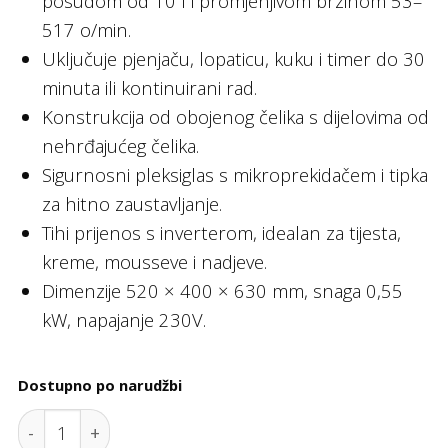
posudom od 10 l i promjenjivom brzinom 53–
517 o/min.
Uključuje pjenjaču, lopaticu, kuku i timer do 30
minuta ili kontinuirani rad.
Konstrukcija od obojenog čelika s dijelovima od
nehrđajućeg čelika.
Sigurnosni pleksiglas s mikroprekidačem i tipka
za hitno zaustavljanje.
Tihi prijenos s inverterom, idealan za tijesta,
kreme, mousseve i nadjeve.
Dimenzije 520 × 400 × 630 mm, snaga 0,55
kW, napajanje 230V.
Dostupno po narudžbi
Mikser-blender, stolni model, 10 litara, promjenjiv