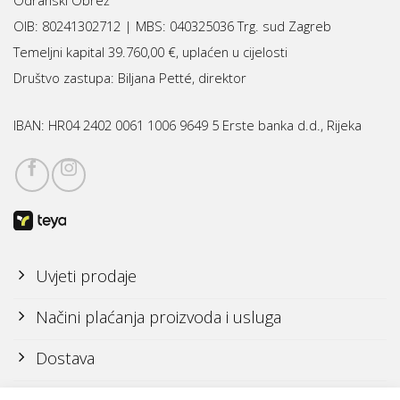
OIB: 80241302712 | MBS:
040325036 Trg. sud Zagreb
Temeljni kapital 39.760,00 €, uplaćen u cijelosti
Društvo zastupa: Biljana Petté, direktor
IBAN:
HR04 2402 0061 1006 9649 5 Erste banka d.d., Rijeka
Uvjeti prodaje
Načini plaćanja proizvoda i usluga
Dostava
Reklamacije i povrati