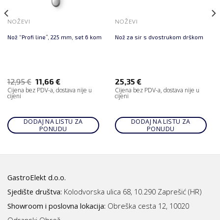
NOŽEVI
NOŽEVI
Nož “Profi line”, 225 mm, set 6 kom
Nož za sir s dvostrukom drškom
12,95
€
11,66
€
25,35
€
Cijena bez PDV-a, dostava nije u
Cijena bez PDV-a, dostava nije u
cijeni
cijeni
DODAJ NA LISTU ZA
DODAJ NA LISTU ZA
PONUDU
PONUDU
GastroElekt d.o.o.
Sjedište društva:
Kolodvorska ulica 68, 10.290 Zaprešić (HR)
Showroom i poslovna lokacija:
Obreška cesta 12, 10020
Odranski Obrež