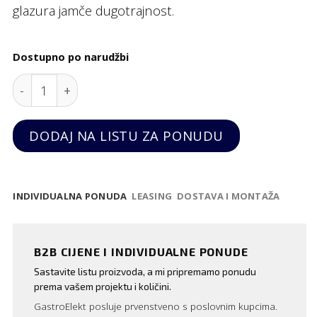
glazura jamče dugotrajnost.
Dostupno po narudžbi
Podtanjur za zdjelicu za juhu "Flora", 158 mm quant
DODAJ NA LISTU ZA PONUDU
INDIVIDUALNA PONUDA
LEASING
DOSTAVA I MONTAŽA
B2B CIJENE I INDIVIDUALNE PONUDE
Sastavite listu proizvoda, a mi pripremamo ponudu
prema vašem projektu i količini.
GastroElekt posluje prvenstveno s poslovnim kupcima.