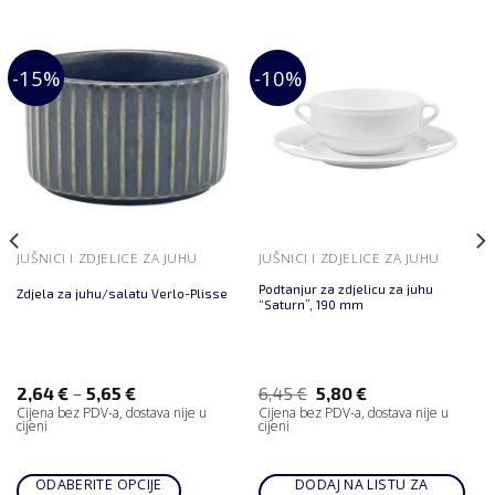
-15%
-10%
JUŠNICI I ZDJELICE ZA JUHU
JUŠNICI I ZDJELICE ZA JUHU
Podtanjur za zdjelicu za juhu
Zdjela za juhu/salatu Verlo-Plisse
“Saturn”, 190 mm
–
2,64
€
5,65
€
6,45
€
5,80
€
Cijena bez PDV-a, dostava nije u
Cijena bez PDV-a, dostava nije u
cijeni
cijeni
ODABERITE OPCIJE
DODAJ NA LISTU ZA