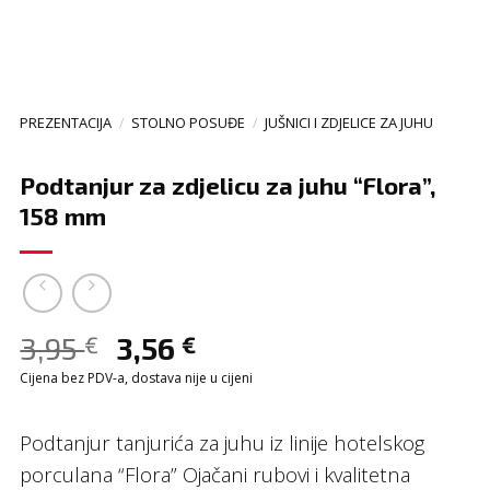
PREZENTACIJA
/
STOLNO POSUĐE
/
JUŠNICI I ZDJELICE ZA JUHU
Podtanjur za zdjelicu za juhu “Flora”,
158 mm
3,95
3,56
€
€
Cijena bez PDV-a, dostava nije u cijeni
Podtanjur tanjurića za juhu iz linije hotelskog
porculana “Flora” Ojačani rubovi i kvalitetna