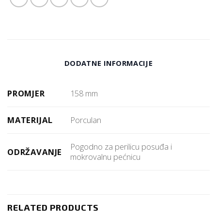
DODATNE INFORMACIJE
PROMJER
158 mm
MATERIJAL
Porculan
Pogodno za perilicu posuđa i
ODRŽAVANJE
mokrovalnu pećnicu
RELATED PRODUCTS