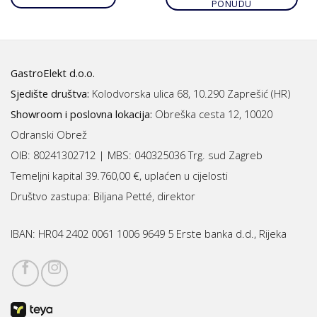
PONUDU
GastroElekt d.o.o.
Sjedište društva:
Kolodvorska ulica 68, 10.290 Zaprešić (HR)
Showroom i poslovna lokacija:
Obreška cesta 12, 10020
Odranski Obrež
OIB: 80241302712 | MBS:
040325036 Trg. sud Zagreb
Temeljni kapital 39.760,00 €, uplaćen u cijelosti
Društvo zastupa: Biljana Petté, direktor
IBAN:
HR04 2402 0061 1006 9649 5 Erste banka d.d., Rijeka