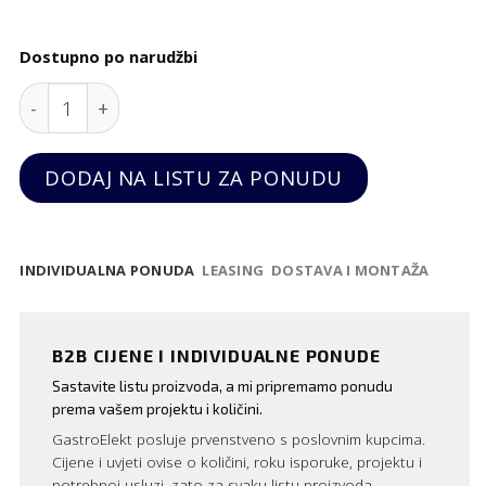
Dostupno po narudžbi
Porculanski set za sol i papar quantity
DODAJ NA LISTU ZA PONUDU
INDIVIDUALNA PONUDA
LEASING
DOSTAVA I MONTAŽA
B2B CIJENE I INDIVIDUALNE PONUDE
Sastavite listu proizvoda, a mi pripremamo ponudu
prema vašem projektu i količini.
GastroElekt posluje prvenstveno s poslovnim kupcima.
Cijene i uvjeti ovise o količini, roku isporuke, projektu i
potrebnoj usluzi, zato za svaku listu proizvoda