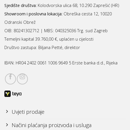
Sjedište društva:
Kolodvorska ulica 68, 10.290 Zaprešić (HR)
Showroom i poslovna lokacija:
Obreška cesta 12, 10020
Odranski Obrež
OIB: 80241302712 | MBS:
040325036 Trg. sud Zagreb
Temeljni kapital 39.760,00 €, uplaćen u cijelosti
Društvo zastupa: Biljana Petté, direktor
IBAN:
HR04 2402 0061 1006 9649 5 Erste banka d.d., Rijeka
Uvjeti prodaje
Načini plaćanja proizvoda i usluga