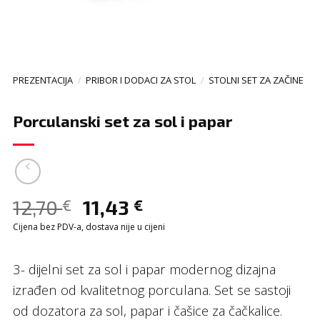
PREZENTACIJA
/
PRIBOR I DODACI ZA STOL
/
STOLNI SET ZA ZAČINE
Porculanski set za sol i papar
12,70
11,43
€
€
Cijena bez PDV-a, dostava nije u cijeni
3- dijelni set za sol i papar modernog dizajna
izrađen od kvalitetnog porculana. Set se sastoji
od dozatora za sol, papar i čašice za čačkalice.