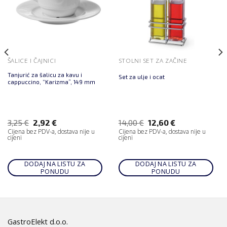
ŠALICE I ČAJNICI
STOLNI SET ZA ZAČINE
Tanjurić za šalicu za kavu i
Set za ulje i ocat
cappuccino, “Karizma”, 149 mm
3,25
€
2,92
€
14,00
€
12,60
€
Cijena bez PDV-a, dostava nije u
Cijena bez PDV-a, dostava nije u
cijeni
cijeni
DODAJ NA LISTU ZA
DODAJ NA LISTU ZA
PONUDU
PONUDU
GastroElekt d.o.o.