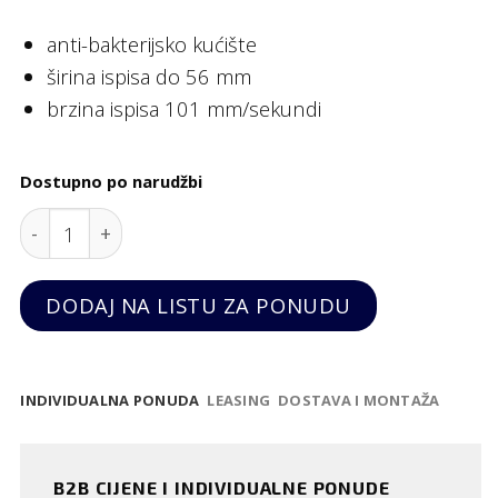
anti-bakterijsko kućište
širina ispisa do 56 mm
brzina ispisa 101 mm/sekundi
Dostupno po narudžbi
Printer za vakumirku, Sammic quantity
DODAJ NA LISTU ZA PONUDU
INDIVIDUALNA PONUDA
LEASING
DOSTAVA I MONTAŽA
B2B CIJENE I INDIVIDUALNE PONUDE