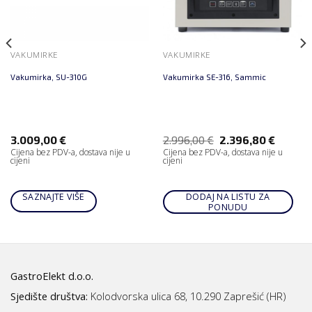
VAKUMIRKE
VAKUMIRKE
Vakumirka, SU-310G
Vakumirka SE-316, Sammic
3.009,00
€
2.996,00
€
2.396,80
€
Cijena bez PDV-a, dostava nije u
Cijena bez PDV-a, dostava nije u
cijeni
cijeni
SAZNAJTE VIŠE
DODAJ NA LISTU ZA
PONUDU
GastroElekt d.o.o.
Sjedište društva:
Kolodvorska ulica 68, 10.290 Zaprešić (HR)