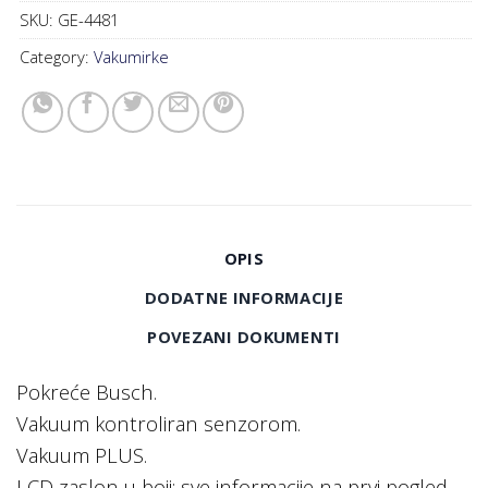
SKU:
GE-4481
Category:
Vakumirke
OPIS
DODATNE INFORMACIJE
POVEZANI DOKUMENTI
Pokreće Busch.
Vakuum kontroliran senzorom.
Vakuum PLUS.
LCD zaslon u boji: sve informacije na prvi pogled.