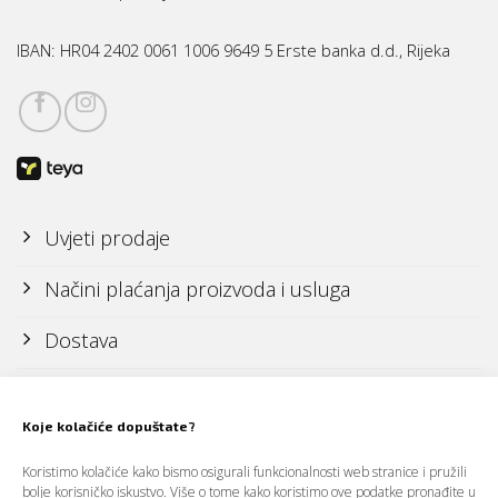
IBAN:
HR04 2402 0061 1006 9649 5 Erste banka d.d., Rijeka
Uvjeti prodaje
Načini plaćanja proizvoda i usluga
Dostava
Reklamacije i povrati
Koje kolačiće dopuštate?
Politika zaštite osobnih podataka (GDPR)
Koristimo kolačiće kako bismo osigurali funkcionalnosti web stranice i pružili
bolje korisničko iskustvo. Više o tome kako koristimo ove podatke pronađite u