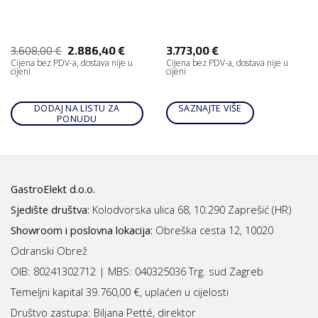
3.608,00
€
2.886,40
€
3.773,00
€
Cijena bez PDV-a, dostava nije u
Cijena bez PDV-a, dostava nije u
cijeni
cijeni
DODAJ NA LISTU ZA
SAZNAJTE VIŠE
PONUDU
GastroElekt d.o.o.
Sjedište društva:
Kolodvorska ulica 68, 10.290 Zaprešić (HR)
Showroom i poslovna lokacija:
Obreška cesta 12, 10020
Odranski Obrež
OIB: 80241302712 | MBS:
040325036 Trg. sud Zagreb
Temeljni kapital 39.760,00 €, uplaćen u cijelosti
Društvo zastupa: Biljana Petté, direktor