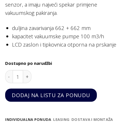
senzor, a imaju najveći spekar primjene
vakuumskog pakiranja.
duljina zavarivanja 662 + 662 mm
kapacitet vakuumske pumpe 100 m3/h
LCD zaslon i tipkovnica otporna na prskanje
Dostupno po narudžbi
Vakumirka SU-6100GP, Sammic quantity
DODAJ NA LISTU ZA PONUDU
INDIVIDUALNA PONUDA
LEASING
DOSTAVA I MONTAŽA