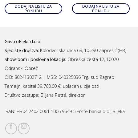
DODAJ NA LISTU ZA
DODAJ NA LISTU ZA
PONUDU
PONUDU
GastroElekt d.o.o.
Sjedište društva:
Kolodvorska ulica 68, 10.290 Zaprešić (HR)
Showroom i poslovna lokacija:
Obreška cesta 12, 10020
Odranski Obrež
OIB: 80241302712 | MBS:
040325036 Trg. sud Zagreb
Temeljni kapital 39.760,00 €, uplaćen u cijelosti
Društvo zastupa: Biljana Petté, direktor
IBAN:
HR04 2402 0061 1006 9649 5 Erste banka d.d., Rijeka