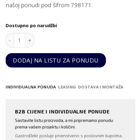
našoj ponudi pod šifrom 798171.
Dostupno po narudžbi
Šalica za cappuccino "Saturn", 87 mm quantity
DODAJ NA LISTU ZA PONUDU
INDIVIDUALNA PONUDA
LEASING
DOSTAVA I MONTAŽA
B2B CIJENE I INDIVIDUALNE PONUDE
Sastavite listu proizvoda, a mi pripremamo ponudu
prema vašem projektu i količini.
GastroElekt posluje prvenstveno s poslovnim kupcima.