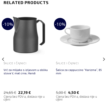
RELATED PRODUCTS
-10%
-10%
ŠALICE I ČAJNICI
ŠALICE I ČAJNICI
Vrč za mlijeko s izljevom u obliku
Šalica za cappuccino “Karizma”, 85
slova V, mat crna, Hendi
mm
24,65
€
22,19
€
5,00
€
4,50
€
Cijena bez PDV-a, dostava nije u
Cijena bez PDV-a, dostava nije u
cijeni
cijeni