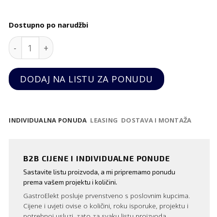
Dostupno po narudžbi
Set 6 zdjelica za tapas "Concha", 90x50x20 mm quan
DODAJ NA LISTU ZA PONUDU
INDIVIDUALNA PONUDA
LEASING
DOSTAVA I MONTAŽA
B2B CIJENE I INDIVIDUALNE PONUDE
Sastavite listu proizvoda, a mi pripremamo ponudu
prema vašem projektu i količini.
GastroElekt posluje prvenstveno s poslovnim kupcima.
Cijene i uvjeti ovise o količini, roku isporuke, projektu i
potrebnoj usluzi, zato za svaku listu proizvoda