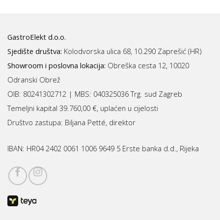
GastroElekt d.o.o.
Sjedište društva:
Kolodvorska ulica 68, 10.290 Zaprešić (HR)
Showroom i poslovna lokacija:
Obreška cesta 12, 10020
Odranski Obrež
OIB: 80241302712 | MBS:
040325036 Trg. sud Zagreb
Temeljni kapital 39.760,00 €, uplaćen u cijelosti
Društvo zastupa: Biljana Petté, direktor
IBAN:
HR04 2402 0061 1006 9649 5 Erste banka d.d., Rijeka