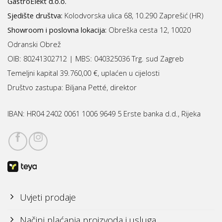
GastroElekt d.o.o.
Sjedište društva:
Kolodvorska ulica 68, 10.290 Zaprešić (HR)
Showroom i poslovna lokacija:
Obreška cesta 12, 10020
Odranski Obrež
OIB: 80241302712 | MBS:
040325036 Trg. sud Zagreb
Temeljni kapital 39.760,00 €, uplaćen u cijelosti
Društvo zastupa: Biljana Petté, direktor
IBAN:
HR04 2402 0061 1006 9649 5 Erste banka d.d., Rijeka
Uvjeti prodaje
Načini plaćanja proizvoda i usluga