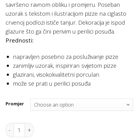
savršeno ravnom obliku i promjeru. Poseban
uzorak s tekstom i ilustracijom pizze na ciglasto
crvenoj podlozi ističe tanjur. Dekoracija je ispod
glazure što ga čini perivim u perilici posuđa.
Prednosti:
napravljen posebno za posluživanje pizze
zanimljiv uzorak, inspiriran svijetom pizze
glazirani, visokokvalitetni porculan
može se prati u perilici posuđa
Promjer
Tanjur za pizzu Recipe Collection Brick Red, Hendi 