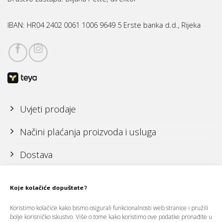
IBAN:
HR04 2402 0061 1006 9649 5 Erste banka d.d., Rijeka
Uvjeti prodaje
Načini plaćanja proizvoda i usluga
Dostava
Reklamacije i povrati
Koje kolačiće dopuštate?
Koristimo kolačiće kako bismo osigurali funkcionalnosti web stranice i pružili
Politika zaštite osobnih podataka (GDPR)
bolje korisničko iskustvo. Više o tome kako koristimo ove podatke pronađite u