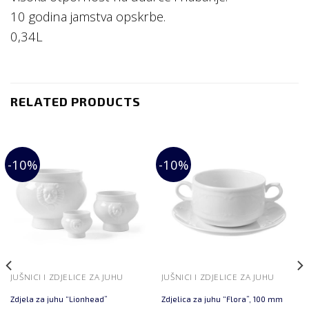
10 godina jamstva opskrbe.
0,34L
RELATED PRODUCTS
-10%
-10%
JUŠNICI I ZDJELICE ZA JUHU
JUŠNICI I ZDJELICE ZA JUHU
Zdjela za juhu “Lionhead”
Zdjelica za juhu “Flora”, 100 mm