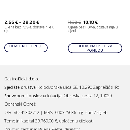
–
2,66
€
29,20
€
11,30
€
10,18
€
Cijena bez PDV-a, dostava nije u
Cijena bez PDV-a, dostava nije u
cijeni
cijeni
ODABERITE OPCIJE
DODAJ NA LISTU ZA
PONUDU
GastroElekt d.o.o.
Sjedište društva:
Kolodvorska ulica 68, 10.290 Zaprešić (HR)
Showroom i poslovna lokacija:
Obreška cesta 12, 10020
Odranski Obrež
OIB: 80241302712 | MBS:
040325036 Trg. sud Zagreb
Temeljni kapital 39.760,00 €, uplaćen u cijelosti
Društvo zastupa: Biljana Petté, direktor