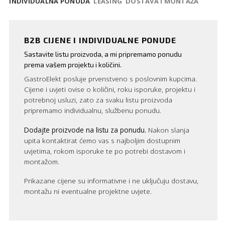
INDIVIDUALNA PONUDA
LEASING
DOSTAVA I MONTAŽA
B2B CIJENE I INDIVIDUALNE PONUDE
Sastavite listu proizvoda, a mi pripremamo ponudu
prema vašem projektu i količini.
GastroElekt posluje prvenstveno s poslovnim kupcima.
Cijene i uvjeti ovise o količini, roku isporuke, projektu i
potrebnoj usluzi, zato za svaku listu proizvoda
pripremamo individualnu, službenu ponudu.
Dodajte proizvode na listu za ponudu.
Nakon slanja
upita kontaktirat ćemo vas s najboljim dostupnim
uvjetima, rokom isporuke te po potrebi dostavom i
montažom.
Prikazane cijene su informativne i ne uključuju dostavu,
montažu ni eventualne projektne uvjete.