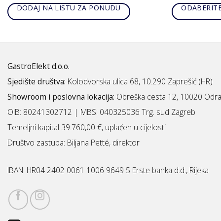
DODAJ NA LISTU ZA PONUDU
ODABERITE
GastroElekt d.o.o.
Sjedište društva:
Kolodvorska ulica 68, 10.290 Zaprešić (HR)
Showroom i poslovna lokacija:
Obreška cesta 12, 10020 Odra
OIB: 80241302712 | MBS:
040325036 Trg. sud Zagreb
Temeljni kapital 39.760,00 €, uplaćen u cijelosti
Društvo zastupa: Biljana Petté, direktor
IBAN:
HR04 2402 0061 1006 9649 5 Erste banka d.d., Rijeka