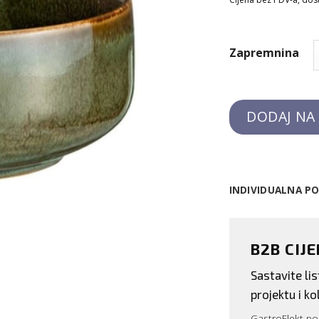
Zapremnina
DODAJ NA
INDIVIDUALNA P
B2B CIJ
Sastavite l
projektu i kol
GastroElekt pos