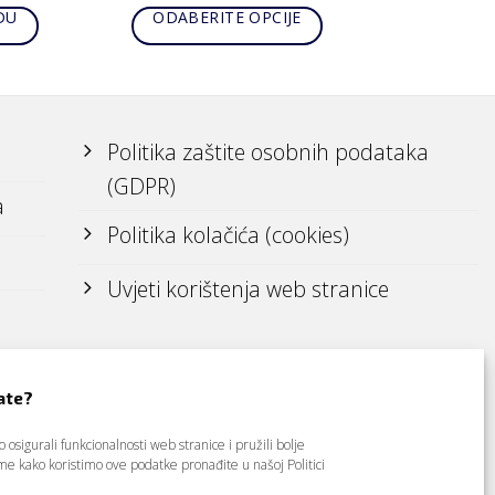
DU
ODABERITE OPCIJE
Politika zaštite osobnih podataka
(GDPR)
a
Politika kolačića (cookies)
Uvjeti korištenja web stranice
ate?
osigurali funkcionalnosti web stranice i pružili bolje
tome kako koristimo ove podatke pronađite u našoj
Politici