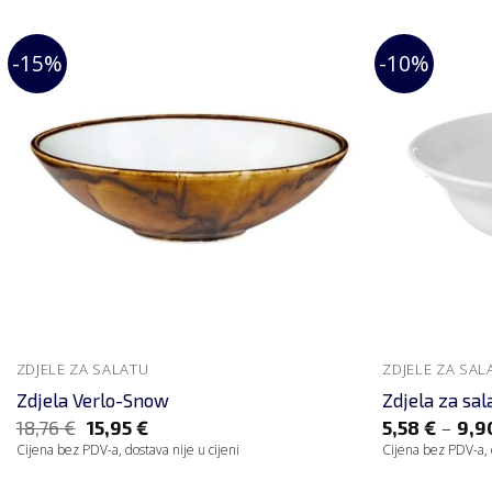
-15%
-10%
ZDJELE ZA SALATU
ZDJELE ZA SAL
Zdjela Verlo-Snow
Zdjela za sal
–
18,76
€
15,95
€
5,58
€
9,
Cijena bez PDV-a, dostava nije u cijeni
Cijena bez PDV-a, d