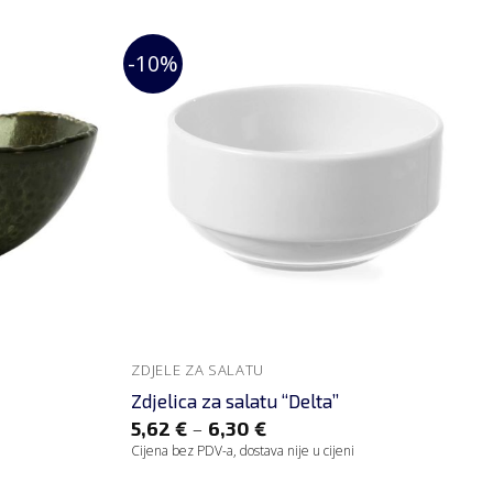
-10%
ZDJELE ZA SALATU
Zdjelica za salatu “Delta”
–
5,62
€
6,30
€
Cijena bez PDV-a, dostava nije u cijeni