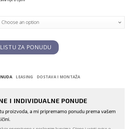
 LISTU ZA PONUDU
ONUDA
LEASING
DOSTAVA I MONTAŽA
ENE I INDIVIDUALNE PONUDE
istu proizvoda, a mi pripremamo ponudu prema vašem
ičini.
luje prvenstveno s poslovnim kupcima. Cijene i uvjeti ovise o