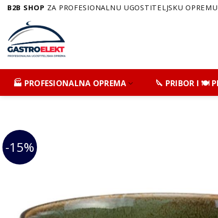
Skip
B2B SHOP
ZA PROFESIONALNU UGOSTITELJSKU OPREMU 
to
content
🏭 PROFESIONALNA OPREMA
🔪 PRIBOR I 🍽️
-15%