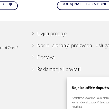
 OPCIJE
DODAJ NA LISTU ZA PONU
Uvjeti prodaje
Načini plaćanja proizvoda i uslug
nski Obrež
Dostava
Reklamacije i povrati
Koje kolačiće dopušt
Koristimo kolačiće kako bismo 
korisničko iskustvo. Više o 
kolačića