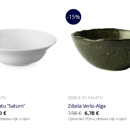
-15%
ATU
ZDJELE ZA SALATU
atu “Saturn”
Zdjela Verlo-Alga
90
€
7,98
€
6,78
€
ostava nije u cijeni
Cijena bez PDV-a, dostava nije u cijeni