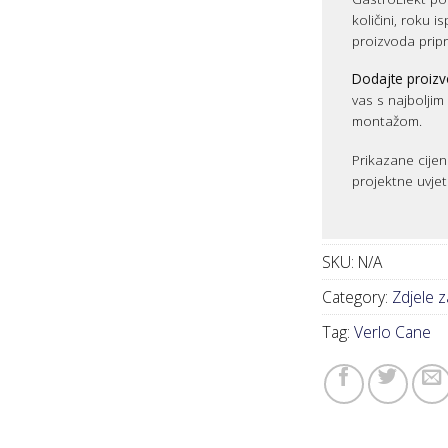
količini, roku i
proizvoda prip
Dodajte proizv
vas s najbolji
montažom.
Prikazane cijen
projektne uvjet
SKU:
N/A
Category:
Zdjele z
Tag:
Verlo Cane