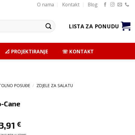
O nama
Kontakt
Blog
LISTA ZA PONUDU
📐 PROJEKTIRANJE
☏ KONTAKT
TOLNO POSUĐE
/
ZDJELE ZA SALATU
o-Cane
3,91
€
va nije u cijeni