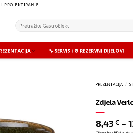
I PROJEKTIRANJE
Pretražite:
 PREZENTACIJA
🔧 SERVIS i ⚙️ REZERVNI DIJELOVI
PREZENTACIJA
/
S
Zdjela Verl
–
8,43
€
1
Cijena bez PDV-a, dosta