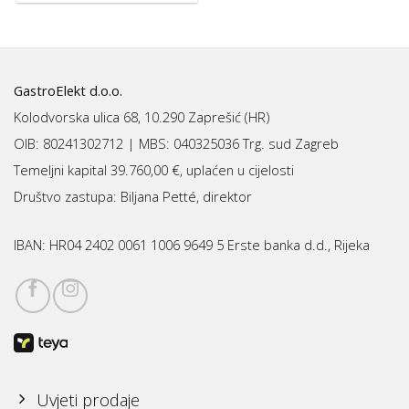
GastroElekt d.o.o.
Kolodvorska ulica 68, 10.290 Zaprešić (HR)
OIB: 80241302712 | MBS:
040325036 Trg. sud Zagreb
Temeljni kapital 39.760,00 €, uplaćen u cijelosti
Društvo zastupa: Biljana Petté, direktor
IBAN:
HR04 2402 0061 1006 9649 5 Erste banka d.d., Rijeka
Uvjeti prodaje