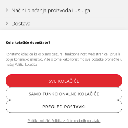
Načini plaćanja proizvoda i usluga
Dostava
Reklamacije i povrati
Koje kolačiće dopuštate?
Koristimo kolačiće kako bismo osigurali funkcionalnosti web stranice i pružili
Politika zaštite osobnih podataka (GDPR)
bolje korisničko iskustvo. Više o tome kako koristimo ove podatke pronađite u
našoj
Politici kolačića
Politika kolačića (cookies)
SVE KOLAČIĆE
Uvjeti korištenja web stranice
SAMO FUNKCIONALNE KOLAČIĆE
PREGLED POSTAVKI
Politika kolačića
Politika zaštite osobnih podataka
Copyright 2026 ©
Gastro Elekt d.o.o., Zagreb