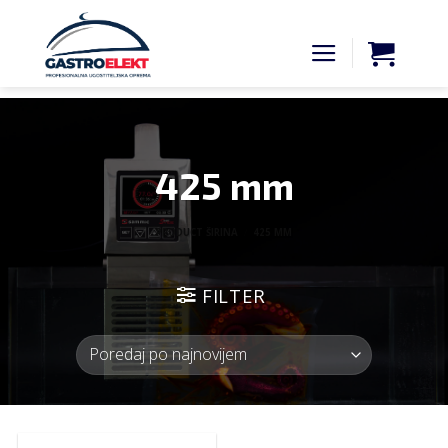
Skip
to
content
425 mm
PRODUCT ŠIRINA
/
425 MM
FILTER