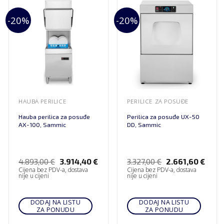
-20%
-20%
HAUBA PERILICE
PERILICE ZA POSUĐE
Hauba perilica za posuđe
Perilica za posuđe UX-50
AX-100, Sammic
DD, Sammic
4.893,00
€
3.914,40
€
3.327,00
€
2.661,60
€
Cijena bez PDV-a, dostava
Cijena bez PDV-a, dostava
nije u cijeni
nije u cijeni
DODAJ NA LISTU
DODAJ NA LISTU
ZA PONUDU
ZA PONUDU