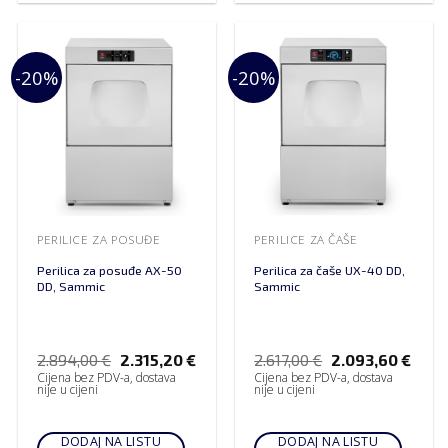
-20%
-20%
PERILICE ZA POSUĐE
PERILICE ZA ČAŠE
Perilica za posuđe AX-50
Perilica za čaše UX-40 DD,
DD, Sammic
Sammic
2.894,00
€
2.315,20
€
2.617,00
€
2.093,60
€
Cijena bez PDV-a, dostava
Cijena bez PDV-a, dostava
nije u cijeni
nije u cijeni
DODAJ NA LISTU
DODAJ NA LISTU