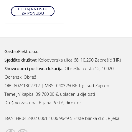
DODAJ NA LISTU
ZA PONUDU
GastroElekt d.o.o.
Sjedište društva:
Kolodvorska ulica 68, 10.290 Zaprešić (HR)
Showroom i poslovna lokacija:
Obreška cesta 12, 10020
Odranski Obrež
OIB: 80241302712 | MBS:
040325036 Trg. sud Zagreb
Temeljni kapital 39.760,00 €, uplaćen u cijelosti
Društvo zastupa: Biljana Petté, direktor
IBAN:
HR04 2402 0061 1006 9649 5 Erste banka d.d., Rijeka