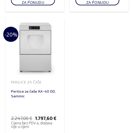
ZA PONUDU
ZA PONUDU
-20%
PERILICE ZA ČAŠE
Perilica za čaše AX-40 DD,
Sammic
2.247,00
€
1.797,60
€
Cijena bez PDV-a, dostava
nije u cijeni