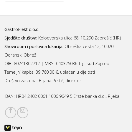
GastroElekt d.o.o.
Sjedište društva:
Kolodvorska ulica 68, 10.290 Zaprešić (HR)
Showroom i poslovna lokacija:
Obreška cesta 12, 10020
Odranski Obrež
OIB: 80241302712 | MBS:
040325036 Trg. sud Zagreb
Temeljni kapital 39.760,00 €, uplaćen u cijelosti
Društvo zastupa: Biljana Petté, direktor
IBAN:
HR04 2402 0061 1006 9649 5 Erste banka d.d., Rijeka