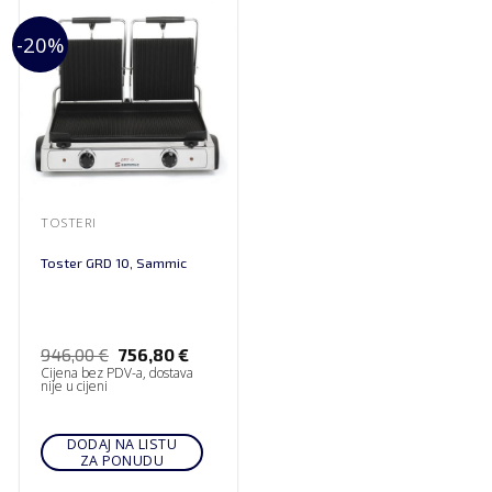
-20%
TOSTERI
Toster GRD 10, Sammic
946,00
€
756,80
€
Cijena bez PDV-a, dostava
nije u cijeni
DODAJ NA LISTU
ZA PONUDU