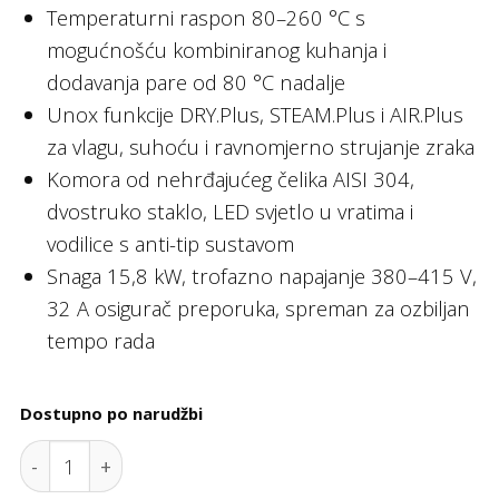
Temperaturni raspon 80–260 °C s
mogućnošću kombiniranog kuhanja i
dodavanja pare od 80 °C nadalje
Unox funkcije DRY.Plus, STEAM.Plus i AIR.Plus
za vlagu, suhoću i ravnomjerno strujanje zraka
Komora od nehrđajućeg čelika AISI 304,
dvostruko staklo, LED svjetlo u vratima i
vodilice s anti-tip sustavom
Snaga 15,8 kW, trofazno napajanje 380–415 V,
32 A osigurač preporuka, spreman za ozbiljan
tempo rada
Dostupno po narudžbi
CHEFLUX™ MANUAL 12GN1/1 quantity