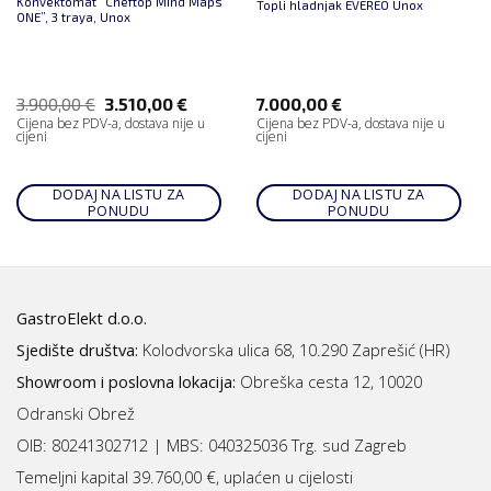
Konvektomat “Cheftop Mind Maps
Topli hladnjak EVEREO Unox
ONE”, 3 traya, Unox
3.900,00
€
3.510,00
€
7.000,00
€
Cijena bez PDV-a, dostava nije u
Cijena bez PDV-a, dostava nije u
cijeni
cijeni
DODAJ NA LISTU ZA
DODAJ NA LISTU ZA
PONUDU
PONUDU
GastroElekt d.o.o.
Sjedište društva:
Kolodvorska ulica 68, 10.290 Zaprešić (HR)
Showroom i poslovna lokacija:
Obreška cesta 12, 10020
Odranski Obrež
OIB: 80241302712 | MBS:
040325036 Trg. sud Zagreb
Temeljni kapital 39.760,00 €, uplaćen u cijelosti