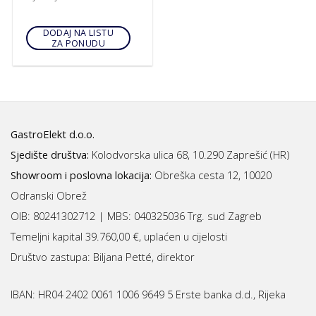
DODAJ NA LISTU
ZA PONUDU
GastroElekt d.o.o.
Sjedište društva:
Kolodvorska ulica 68, 10.290 Zaprešić (HR)
Showroom i poslovna lokacija:
Obreška cesta 12, 10020
Odranski Obrež
OIB: 80241302712 | MBS:
040325036 Trg. sud Zagreb
Temeljni kapital 39.760,00 €, uplaćen u cijelosti
Društvo zastupa: Biljana Petté, direktor
IBAN:
HR04 2402 0061 1006 9649 5 Erste banka d.d., Rijeka