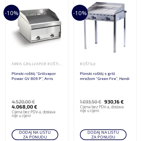
-10%
-10%
ARRIS GRILLVAPOR ROŠTILJI
ROŠTILJI
Plinski roštilj “Grillvapor
Plinski roštilj s grill
Power GV 809 P”, Arris
mrežom “Green Fire”, Hendi
4.520,00
€
1.033,50
€
930,16
€
4.068,00
€
Cijena bez PDV-a, dostava
nije u cijeni
Cijena bez PDV-a, dostava
nije u cijeni
DODAJ NA LISTU
DODAJ NA LISTU
ZA PONUDU
ZA PONUDU