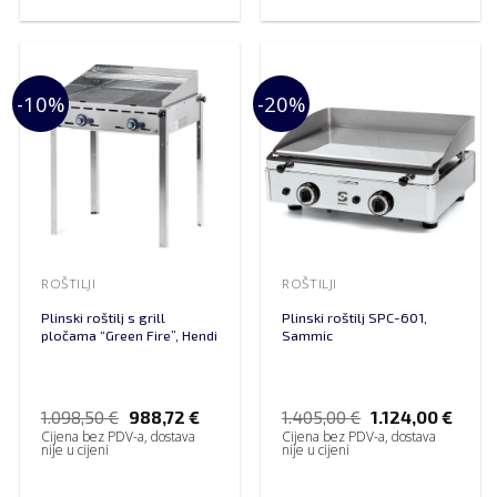
-10%
-20%
ROŠTILJI
ROŠTILJI
Plinski roštilj s grill
Plinski roštilj SPC-601,
pločama “Green Fire”, Hendi
Sammic
1.098,50
€
988,72
€
1.405,00
€
1.124,00
€
Cijena bez PDV-a, dostava
Cijena bez PDV-a, dostava
nije u cijeni
nije u cijeni