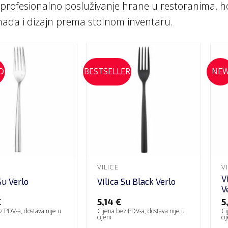
a profesionalno posluživanje hrane u restoranima, ho
mada i dizajn prema stolnom inventaru.
D
BESTSELLER
NE
VILICE
V
V
Su Verlo
Vilica Su Black Verlo
V
€
5,14
€
5
z PDV-a, dostava nije u
Cijena bez PDV-a, dostava nije u
Ci
cijeni
ci