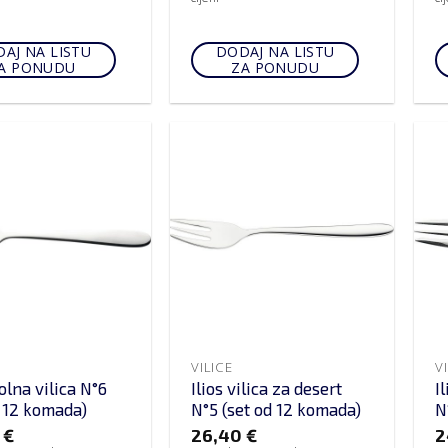
AJ NA LISTU
DODAJ NA LISTU
A PONUDU
ZA PONUDU
VILICE
V
tolna vilica N°6
Ilios vilica za desert
I
d 12 komada)
N°5 (set od 12 komada)
N
0
€
26,40
€
2