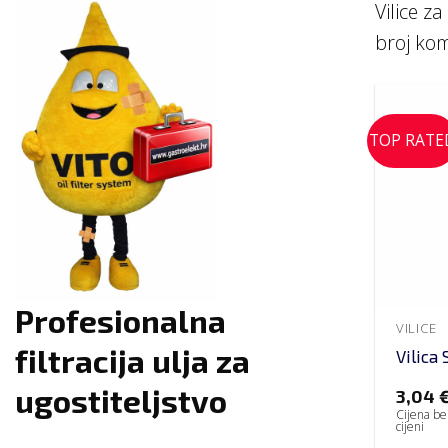
Vilice z
broj ko
TOP RATE
Profesionalna
VILICE
filtracija ulja za
Vilica 
ugostiteljstvo
3,04
Cijena be
cijeni