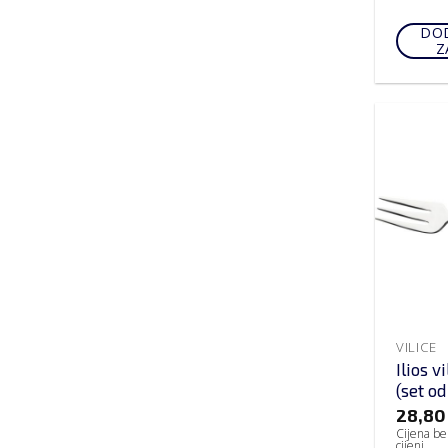
DOD
Z
VILICE
Ilios v
(set o
28,8
Cijena be
cijeni