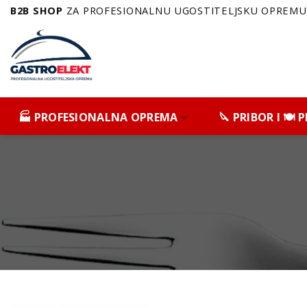
Skip
B2B SHOP
ZA PROFESIONALNU UGOSTITELJSKU OPREMU 
to
content
🏭 PROFESIONALNA OPREMA
🔪 PRIBOR I 🍽️