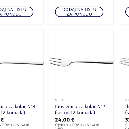
AJ NA LISTU
DODAJ NA LISTU
A PONUDU
ZA PONUDU
VILICE
V
ilica za kolač N°8
Ilios vilica za kolač N°7
I
d 12 komada)
(set od 12 komada)
(
0
€
24,00
€
3
z PDV-a, dostava nije u
Cijena bez PDV-a, dostava nije u
Ci
cijeni
ci