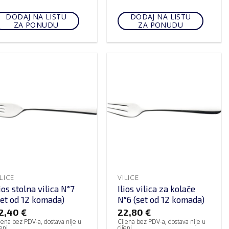
DODAJ NA LISTU
DODAJ NA LISTU
ZA PONUDU
ZA PONUDU
ILICE
VILICE
lios stolna vilica N°7
Ilios vilica za kolače
set od 12 komada)
N°6 (set od 12 komada)
2,40
€
22,80
€
jena bez PDV-a, dostava nije u
Cijena bez PDV-a, dostava nije u
jeni
cijeni