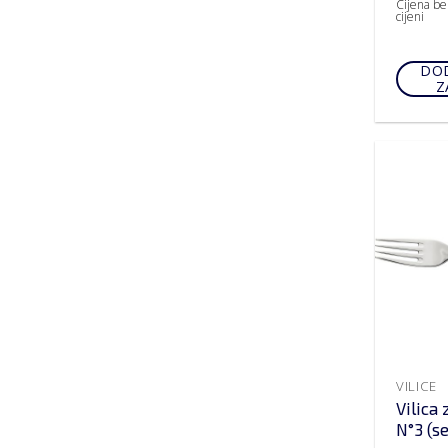
Cijena be
cijeni
DOD
Z
VILICE
Vilica 
N°3 (s