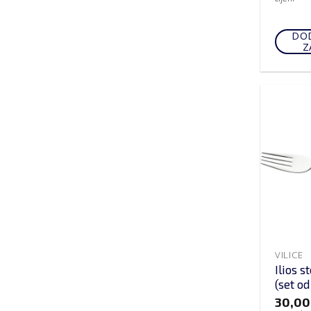
DOD
Z
VILICE
Ilios s
(set o
30,0