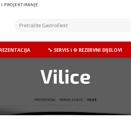
I PROJEKTIRANJE
Pretražite:
 PREZENTACIJA
🔧 SERVIS i ⚙️ REZERVNI DIJELOVI
Vilice
PREZENTACIJA
/
PRIBOR ZA JELO
/
VILICE