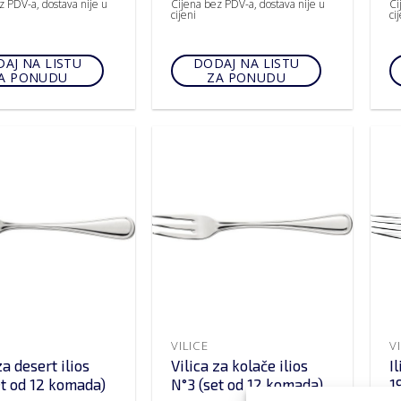
z PDV-a, dostava nije u
Cijena bez PDV-a, dostava nije u
Ci
cijeni
ci
AJ NA LISTU
DODAJ NA LISTU
A PONUDU
ZA PONUDU
VILICE
V
za desert ilios
Vilica za kolače ilios
I
et od 12 komada)
N°3 (set od 12 komada)
1