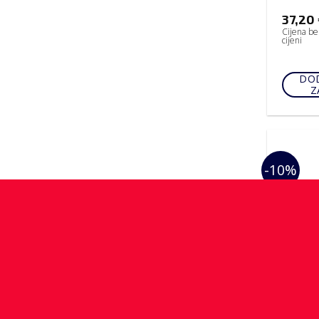
37,20
Cijena be
cijeni
DOD
Z
-10%
VILICE
Vilica 