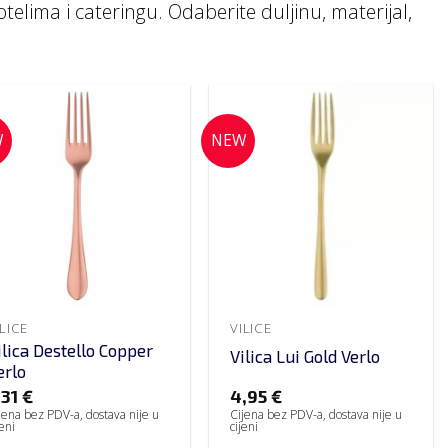
telima i cateringu. Odaberite duljinu, materijal,
W
NEW
ILICE
VILICE
ilica Destello Copper
Vilica Lui Gold Verlo
erlo
,31
€
4,95
€
jena bez PDV-a, dostava nije u
Cijena bez PDV-a, dostava nije u
jeni
cijeni