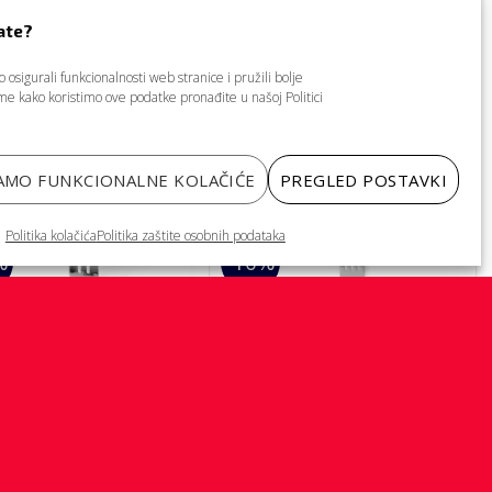
omada)
2,40
€
7,20
€
6,48
€
ate?
jena bez PDV-a, dostava nije u
Cijena bez PDV-a, dostava nije u
jeni
cijeni
osigurali funkcionalnosti web stranice i pružili bolje
tome kako koristimo ove podatke pronađite u našoj
Politici
DODAJ NA LISTU
DODAJ NA LISTU
ZA PONUDU
ZA PONUDU
AMO FUNKCIONALNE KOLAČIĆE
PREGLED POSTAVKI
Politika kolačića
Politika zaštite osobnih podataka
%
-10%
ILICE
VILICE
ilica za tortu “Profi
Desertna vilica “Profi