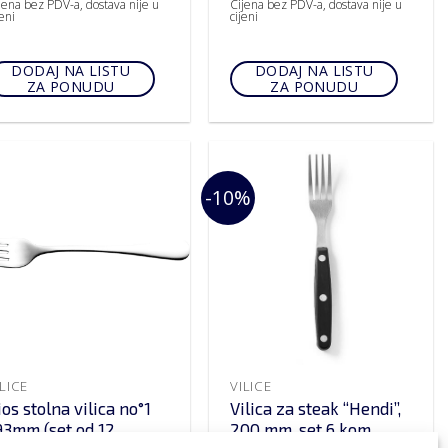
jena bez PDV-a, dostava nije u
Cijena bez PDV-a, dostava nije u
jeni
cijeni
DODAJ NA LISTU
DODAJ NA LISTU
ZA PONUDU
ZA PONUDU
-10%
ILICE
VILICE
lios stolna vilica no°1
Vilica za steak “Hendi”,
93mm (set od 12
200 mm, set 6 kom