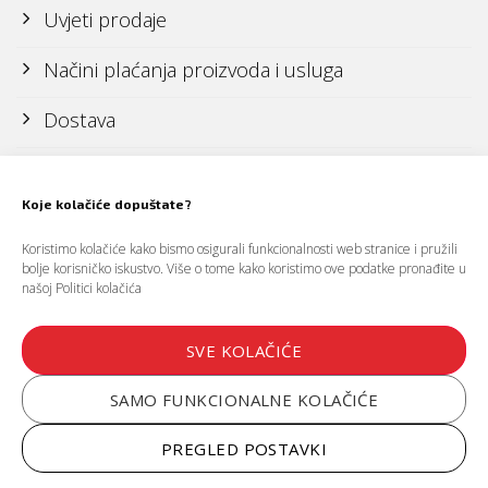
Uvjeti prodaje
Načini plaćanja proizvoda i usluga
Dostava
Reklamacije i povrati
Koje kolačiće dopuštate?
Politika zaštite osobnih podataka (GDPR)
Koristimo kolačiće kako bismo osigurali funkcionalnosti web stranice i pružili
bolje korisničko iskustvo. Više o tome kako koristimo ove podatke pronađite u
našoj
Politici kolačića
Politika kolačića (cookies)
Uvjeti korištenja web stranice
SVE KOLAČIĆE
SAMO FUNKCIONALNE KOLAČIĆE
PREGLED POSTAVKI