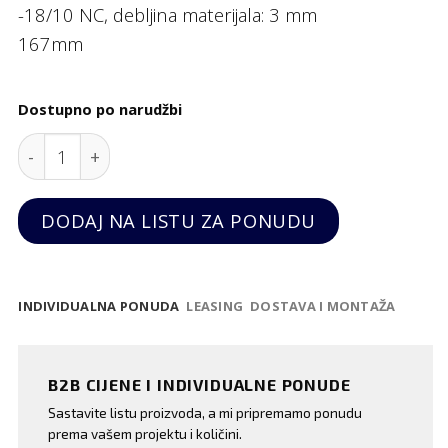
-18/10 NC, debljina materijala: 3 mm
167mm
Dostupno po narudžbi
Ilios vilica za kolače N°6 (set od 12 komada) quantit
DODAJ NA LISTU ZA PONUDU
INDIVIDUALNA PONUDA
LEASING
DOSTAVA I MONTAŽA
B2B CIJENE I INDIVIDUALNE PONUDE
Sastavite listu proizvoda, a mi pripremamo ponudu
prema vašem projektu i količini.