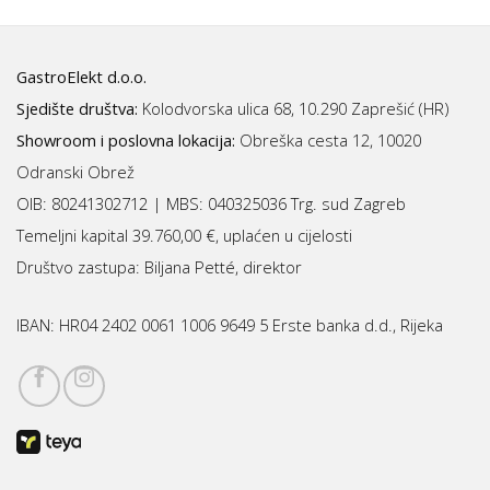
GastroElekt d.o.o.
Sjedište društva:
Kolodvorska ulica 68, 10.290 Zaprešić (HR)
Showroom i poslovna lokacija:
Obreška cesta 12, 10020
Odranski Obrež
OIB: 80241302712 | MBS:
040325036 Trg. sud Zagreb
Temeljni kapital 39.760,00 €, uplaćen u cijelosti
Društvo zastupa: Biljana Petté, direktor
IBAN:
HR04 2402 0061 1006 9649 5 Erste banka d.d., Rijeka