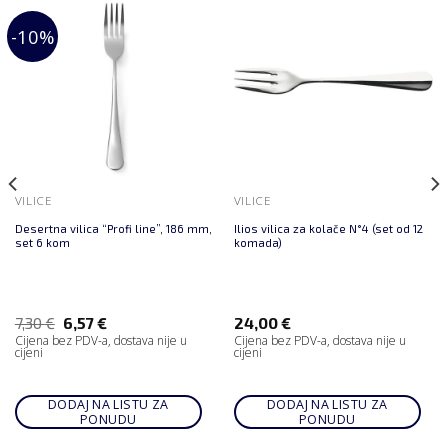
-10%
VILICE
VILICE
Desertna vilica “Profi line”, 186 mm,
Ilios vilica za kolače N°4 (set od 12
set 6 kom
komada)
7,30
€
6,57
€
24,00
€
Cijena bez PDV-a, dostava nije u
Cijena bez PDV-a, dostava nije u
cijeni
cijeni
DODAJ NA LISTU ZA
DODAJ NA LISTU ZA
PONUDU
PONUDU