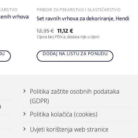
IČARSTVO
PRIBOR ZA PEKARSTVO I SLASTIČARSTVO
jenih vrhova
Set ravnih vrhova za dekoriranje, Hendi
12,35
€
11,12
€
Cijena bez PDV-a, dostava nije u cijeni
DU
DODAJ NA LISTU ZA PONUDU
Politika zaštite osobnih podataka
(GDPR)
a
Politika kolačića (cookies)
Uvjeti korištenja web stranice