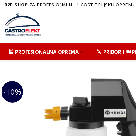
Skip
B2B SHOP
ZA PROFESIONALNU UGOSTITELJSKU OPREMU 
to
content
🏭 PROFESIONALNA OPREMA
🔪 PRIBOR I 🍽️
-10%