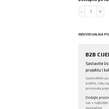
Električna prs
INDIVIDUALNA P
B2B CIJ
Sastavite l
projektu i kol
GastroElekt pos
količini, roku i
proizvoda prip
Dodajte proizv
vas s najbolji
montažom.