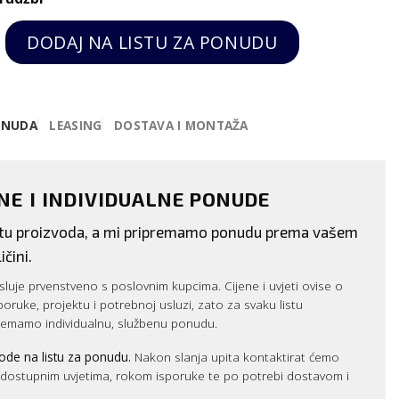
kalica za hranu, Hendi quantity
DODAJ NA LISTU ZA PONUDU
ONUDA
LEASING
DOSTAVA I MONTAŽA
ENE I INDIVIDUALNE PONUDE
istu proizvoda, a mi pripremamo ponudu prema vašem
ičini.
luje prvenstveno s poslovnim kupcima. Cijene i uvjeti ovise o
sporuke, projektu i potrebnoj usluzi, zato za svaku listu
remamo individualnu, službenu ponudu.
ode na listu za ponudu.
Nakon slanja upita kontaktirat ćemo
m dostupnim uvjetima, rokom isporuke te po potrebi dostavom i