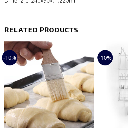
Dimenzije: 240x90x(h)220mm
RELATED PRODUCTS
-10%
-10%