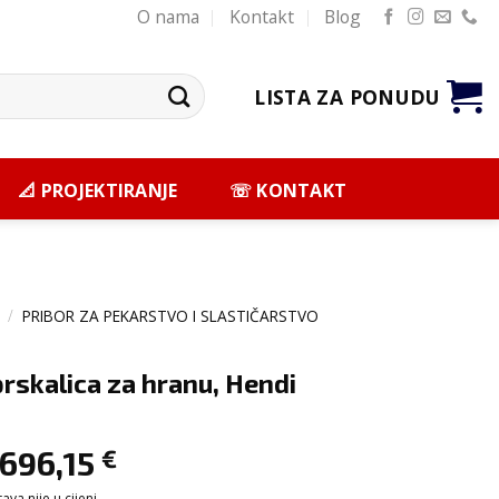
O nama
Kontakt
Blog
LISTA ZA PONUDU
📐 PROJEKTIRANJE
☏ KONTAKT
/
PRIBOR ZA PEKARSTVO I SLASTIČARSTVO
prskalica za hranu, Hendi
696,15
€
va nije u cijeni