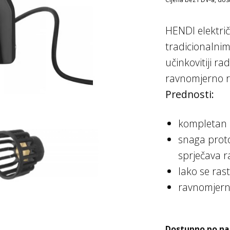
HENDI električ
tradicionalni
učinkovitiji r
ravnomjerno r
Prednosti:
kompletan 
snaga proto
sprječava r
lako se rasta
ravnomjerno
Dostupno po na