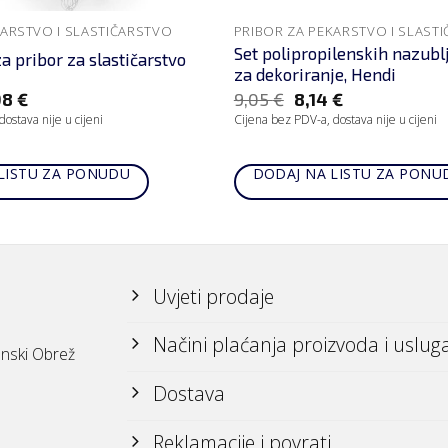
KARSTVO I SLASTIČARSTVO
PRIBOR ZA PEKARSTVO I SLAST
Set polipropilenskih nazubl
za pribor za slastičarstvo
za dekoriranje, Hendi
98
€
9,05
€
8,14
€
ostava nije u cijeni
Cijena bez PDV-a, dostava nije u cijeni
LISTU ZA PONUDU
DODAJ NA LISTU ZA PONU
Uvjeti prodaje
Načini plaćanja proizvoda i uslug
nski Obrež
Dostava
Reklamacije i povrati