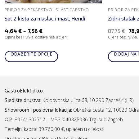
PRIBOR ZA PEKARSTVO I SLASTIČARSTVO
PRIBOR ZA PE
Set 2 kista za maslac i mast, Hendi
Zidni stalak 
–
4,64
€
7,56
€
87,75
€
78,
Cijena bez PDV-a, dostava nije u cijeni
Cijena bez PDV-a, d
ODABERITE OPCIJE
DODAJ NA 
GastroElekt d.o.o.
Sjedište društva:
Kolodvorska ulica 68, 10.290 Zaprešić (HR)
Showroom i poslovna lokacija:
Obreška cesta 12, 10020 Odra
OIB: 80241302712 | MBS:
040325036 Trg. sud Zagreb
Temeljni kapital 39.760,00 €, uplaćen u cijelosti
Društvo zastupa: Biljana Petté, direktor