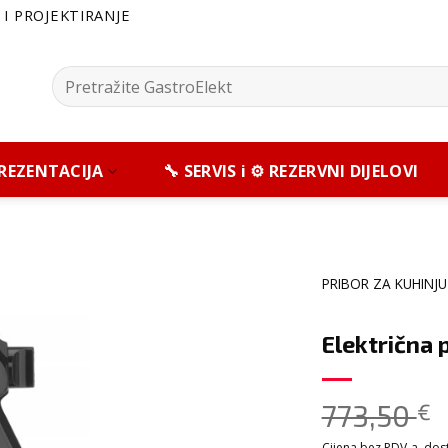
I PROJEKTIRANJE
Pretražite:
 PREZENTACIJA
🔧 SERVIS i ⚙️ REZERVNI DIJELOVI
PRIBOR ZA KUHINJU
Električna 
773,50
€
Cijena bez PDV-a, dosta