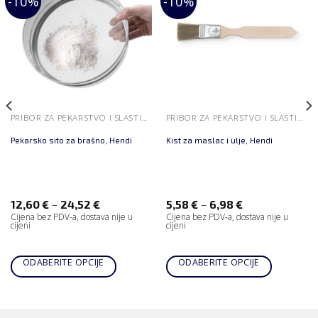
-10%
-10%
PRIBOR ZA PEKARSTVO I SLASTIČARSTVO
PRIBOR ZA PEKARSTVO I SLASTIČARSTVO
Pekarsko sito za brašno, Hendi
Kist za maslac i ulje, Hendi
–
–
12,60
€
24,52
€
5,58
€
6,98
€
Cijena bez PDV-a, dostava nije u
Cijena bez PDV-a, dostava nije u
cijeni
cijeni
ODABERITE OPCIJE
ODABERITE OPCIJE