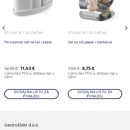
STOLNI SET ZA ZAČINE
STOLNI SET ZA ZAČINE
Porculanski set za sol i papar
Set za sol,papar i čačkalice
12,70
€
11,43
€
7,50
€
6,75
€
Cijena bez PDV-a, dostava nije u
Cijena bez PDV-a, dostava nije u
cijeni
cijeni
DODAJ NA LISTU ZA
DODAJ NA LISTU ZA
PONUDU
PONUDU
GastroElekt d.o.o.