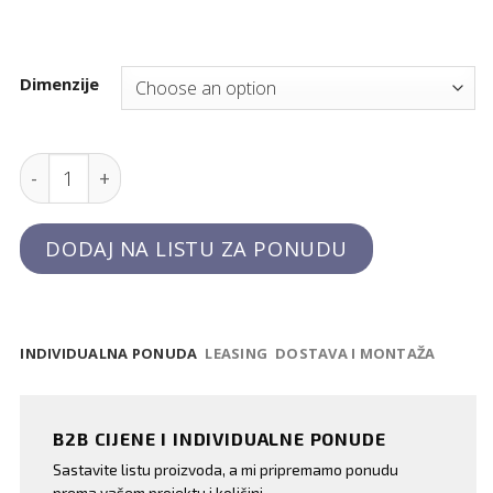
Dimenzije
Košarica za pribor za jelo quantity
DODAJ NA LISTU ZA PONUDU
INDIVIDUALNA PONUDA
LEASING
DOSTAVA I MONTAŽA
B2B CIJENE I INDIVIDUALNE PONUDE
Sastavite listu proizvoda, a mi pripremamo ponudu
prema vašem projektu i količini.