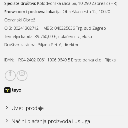
Sjedište društva:
Kolodvorska ulica 68, 10.290 Zaprešić (HR)
Showroom i poslovna lokacija:
Obreška cesta 12, 10020
Odranski Obrež
OIB: 80241302712 | MBS:
040325036 Trg. sud Zagreb
Temeljni kapital 39.760,00 €, uplaćen u cijelosti
Društvo zastupa: Biljana Petté, direktor
IBAN:
HR04 2402 0061 1006 9649 5 Erste banka d.d., Rijeka
Uvjeti prodaje
Načini plaćanja proizvoda i usluga