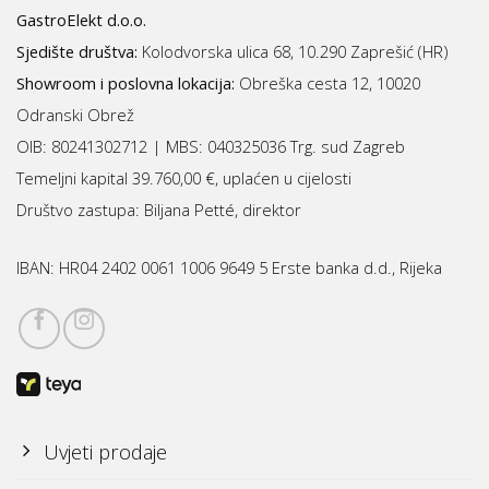
GastroElekt d.o.o.
Sjedište društva:
Kolodvorska ulica 68, 10.290 Zaprešić (HR)
Showroom i poslovna lokacija:
Obreška cesta 12, 10020
Odranski Obrež
OIB: 80241302712 | MBS:
040325036 Trg. sud Zagreb
Temeljni kapital 39.760,00 €, uplaćen u cijelosti
Društvo zastupa: Biljana Petté, direktor
IBAN:
HR04 2402 0061 1006 9649 5 Erste banka d.d., Rijeka
Uvjeti prodaje