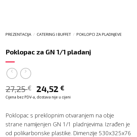
PREZENTACIJA
/
CATERING I BUFFET
/
POKLOPCI ZA PLADNJEVE
Poklopac za GN 1/1 pladanj
27,25
24,52
€
€
Cijena bez PDV-a, dostava nije u cijeni
Poklopac s preklopnim otvaranjem na obje
strane namijenjen GN 1/1 pladnjevima. Izrađen je
od polikarbonske plastike. Dimenzije 530x325x76