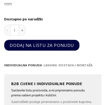
mm
Dostupno po narudžbi
Poklopac za GN 1/1 pladanj quantity
DODAJ NA LISTU ZA PONUDU
INDIVIDUALNA PONUDA
LEASING
DOSTAVA I MONTAŽA
B2B CIJENE I INDIVIDUALNE PONUDE
Sastavite listu proizvoda, a mi pripremamo ponudu
prema vašem projektu i količini.
GastroElekt posluje prvenstveno s poslovnim kupcima.