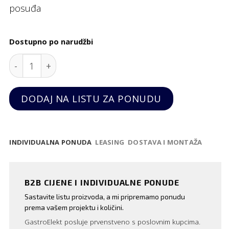
posuđa
Dostupno po narudžbi
Poklopac za GN 1/1 pladanj quantity
DODAJ NA LISTU ZA PONUDU
INDIVIDUALNA PONUDA
LEASING
DOSTAVA I MONTAŽA
B2B CIJENE I INDIVIDUALNE PONUDE
Sastavite listu proizvoda, a mi pripremamo ponudu
prema vašem projektu i količini.
GastroElekt posluje prvenstveno s poslovnim kupcima.