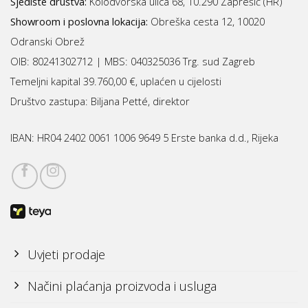
Sjedište društva:
Kolodvorska ulica 68, 10.290 Zaprešić (HR)
Showroom i poslovna lokacija:
Obreška cesta 12, 10020
Odranski Obrež
OIB: 80241302712 | MBS:
040325036 Trg. sud Zagreb
Temeljni kapital 39.760,00 €, uplaćen u cijelosti
Društvo zastupa: Biljana Petté, direktor
IBAN:
HR04 2402 0061 1006 9649 5 Erste banka d.d., Rijeka
Uvjeti prodaje
Načini plaćanja proizvoda i usluga