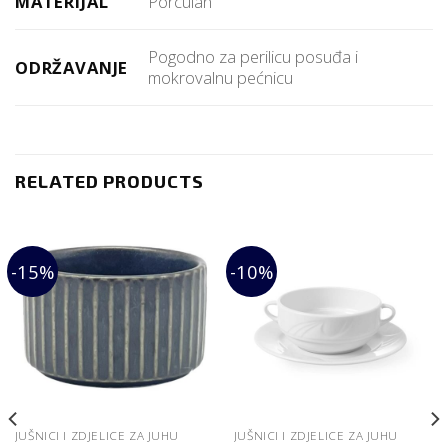
MATERIJAL
Porculan
Pogodno za perilicu posuđa i
ODRŽAVANJE
mokrovalnu pećnicu
RELATED PRODUCTS
-15%
-10%
JUŠNICI I ZDJELICE ZA JUHU
JUŠNICI I ZDJELICE ZA JUHU