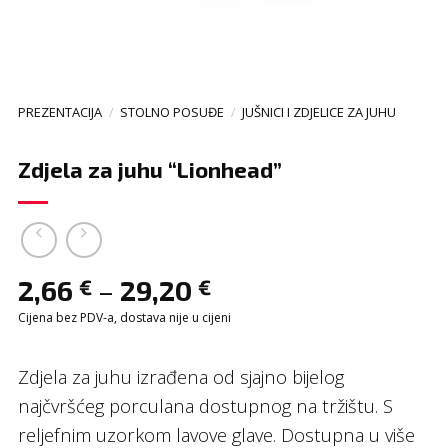
PREZENTACIJA
/
STOLNO POSUĐE
/
JUŠNICI I ZDJELICE ZA JUHU
Zdjela za juhu “Lionhead”
–
2,66
29,20
€
€
Cijena bez PDV-a, dostava nije u cijeni
Zdjela za juhu izrađena od sjajno bijelog
najčvršćeg porculana dostupnog na tržištu. S
reljefnim uzorkom lavove glave. Dostupna u više