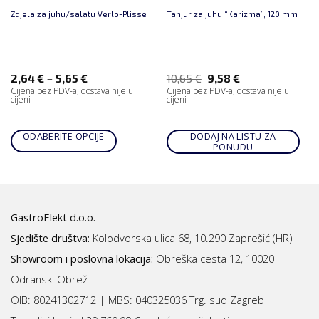
Zdjela za juhu/salatu Verlo-Plisse
Tanjur za juhu “Karizma”, 120 mm
–
2,64
€
5,65
€
10,65
€
9,58
€
Cijena bez PDV-a, dostava nije u
Cijena bez PDV-a, dostava nije u
cijeni
cijeni
ODABERITE OPCIJE
DODAJ NA LISTU ZA
PONUDU
GastroElekt d.o.o.
Sjedište društva:
Kolodvorska ulica 68, 10.290 Zaprešić (HR)
Showroom i poslovna lokacija:
Obreška cesta 12, 10020
Odranski Obrež
OIB: 80241302712 | MBS:
040325036 Trg. sud Zagreb