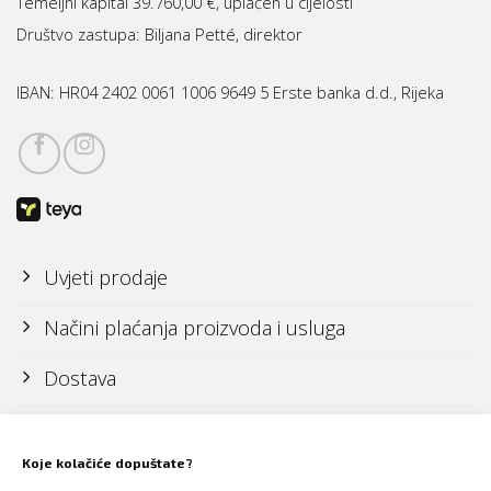
Temeljni kapital 39.760,00 €, uplaćen u cijelosti
Društvo zastupa: Biljana Petté, direktor
IBAN:
HR04 2402 0061 1006 9649 5 Erste banka d.d., Rijeka
Uvjeti prodaje
Načini plaćanja proizvoda i usluga
Dostava
Reklamacije i povrati
Koje kolačiće dopuštate?