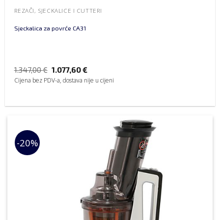
REZAČI, SJECKALICE I CUTTERI
Sjeckalica za povrće CA31
1.347,00
€
1.077,60
€
Cijena bez PDV-a, dostava nije u cijeni
-20%