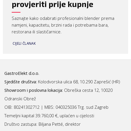
provjeriti prije kupnje
Saznajte kako odabrati profesionalni blender prema
namjeni, kapacitetu, brzini rada i potrebama bara,
restorana ili slastičarnice.
CIJELI ČLANAK
GastroElekt d.o.o.
Sjedište društva:
Kolodvorska ulica 68, 10.290 Zaprešić (HR)
Showroom i poslovna lokacija:
Obreška cesta 12, 10020
Odranski Obrež
OIB: 80241302712 | MBS:
040325036 Trg. sud Zagreb
Temeljni kapital 39.760,00 €, uplaćen u cijelosti
Društvo zastupa: Biljana Petté, direktor