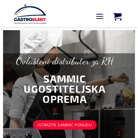
Skip
to
content
Ovlašteni distributer za RH
SAMMIC
UGOSTITELJSKA
OPREMA
ISTRAŽITE SAMMIC PONUDU