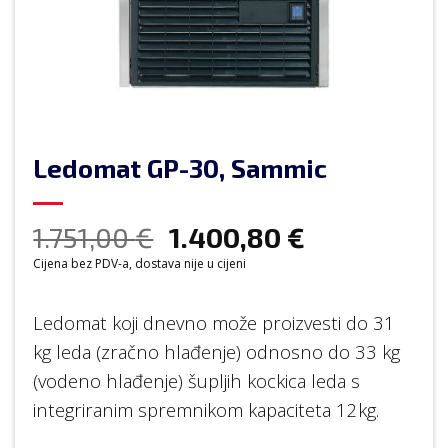
Ledomat GP-30, Sammic
1.751,00
€
1.400,80
€
Cijena bez PDV-a, dostava nije u cijeni
Ledomat koji dnevno može proizvesti do 31
kg leda (zračno hlađenje) odnosno do 33 kg
(vodeno hlađenje) šupljih kockica leda s
integriranim spremnikom kapaciteta 12kg.